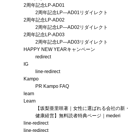
r
り
2周年記念LP-AD01
:
2周年記念LP―AD01リダイレクト
2周年記念LP-AD02
2周年記念LP―AD02リダイレクト
2周年記念LP-AD03
2周年記念LP―AD03リダイレクト
HAPPY NEW YEARキャンペーン
redirect
IG
line-redirect
Kampo
PR Kampo FAQ
learn
Learn
【坂梨亜里咲著｜女性に選ばれる会社の新・
健康経営】無料読者特典ページ｜mederi
line-redirect
line-redirect