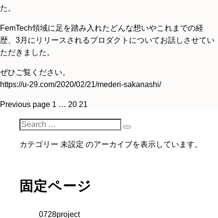
た。
FemTech領域に足を踏み入れたどんな想いやこれまでの経
歴、3月にリリースされるプロダクトについてお話しさせてい
ただきました。
ぜひご覧ください。
https://u-29.com/2020/02/21/mederi-sakanashi/
投
P
P
P
Previous page
1
…
20
21
a
a
a
稿
S
g
g
g
S
e
の
e
e
e
カテゴリー 未設定 のアーカイブを表示しています。
e
a
ペ
a
r
r
ー
c
c
固定ページ
h
ジ
h
f
送
o
0728project