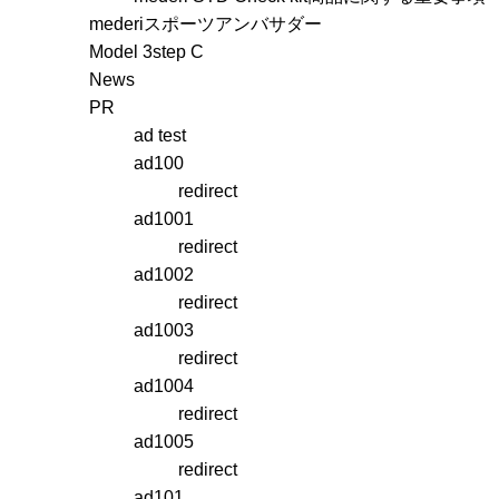
mederiスポーツアンバサダー
Model 3step C
News
PR
ad test
ad100
redirect
ad1001
redirect
ad1002
redirect
ad1003
redirect
ad1004
redirect
ad1005
redirect
ad101