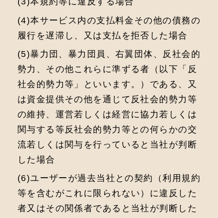
(3)本規約等に違反する場合
(4)本サービス内の⽀払料⾦その他の債務の
履⾏を遅滞し、⼜は⽀払を拒否した場合
(5)暴⼒団、暴⼒団員、右翼団体、反社会的
勢⼒、その他これらに準ずる者（以下「反
社会的勢⼒等」といいます。）である、⼜
は資⾦提供その他を通じて反社会的勢⼒等
の維持、運営若しくは経営に協⼒若しくは
関与する等反社会的勢⼒等との何らかの交
流若しくは関与を⾏っていると当社が判断
した場合
(6)ユーザーが過去当社との契約（利⽤規約
等を含むがこれに限られない）に違反した
者⼜はその関係者であると当社が判断した