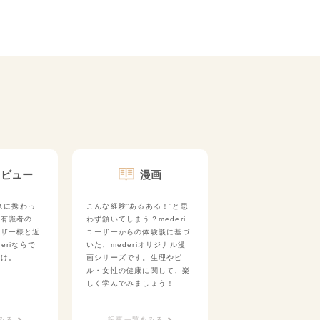
タビュー
漫画
ビスに携わっ
こんな経験”あるある！”と思
や有識者の
わず頷いてしまう？mederi
ーザー様と近
ユーザーからの体験談に基づ
eriならで
いた、mederiオリジナル漫
届け。
画シリーズです。生理やピ
ル・女性の健康に関して、楽
しく学んでみましょう！
みる
記事一覧をみる