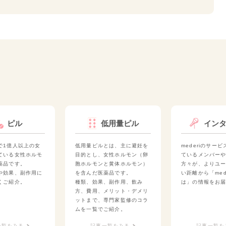
ピル
低用量ピル
イン
で1億人以上の女
低用量ピルとは、主に避妊を
mederiのサー
ている女性ホルモ
目的とし、女性ホルモン（卵
ているメンバー
薬品です。
胞ホルモンと黄体ホルモン）
方々が、よりユ
や効果、副作用に
を含んだ医薬品です。
い距離から「med
くご紹介。
種類、効果、副作用、飲み
は」の情報をお
方、費用、メリット・デメリ
ットまで、専門家監修のコラ
ムを一覧でご紹介。
一覧をみる
記事一覧をみる
記事一覧を