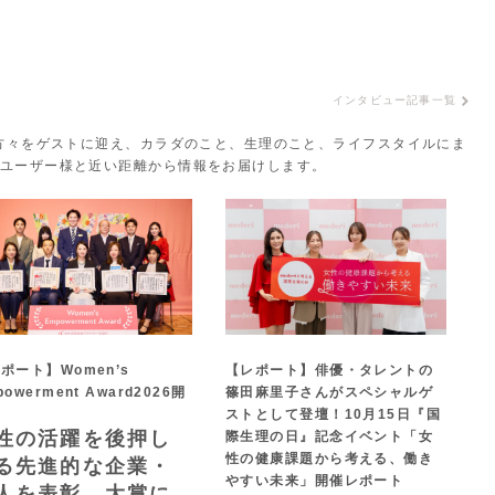
インタビュー記事一覧
の方々をゲストに迎え、カラダのこと、生理のこと、ライフスタイルにま
りユーザー様と近い距離から情報をお届けします。
ポート】Women’s
【レポート】俳優・タレントの
powerment Award2026開
篠田麻里子さんがスペシャルゲ
ストとして登壇！10月15日『国
性の活躍を後押し
際生理の日』記念イベント「女
性の健康課題から考える、働き
る先進的な企業・
やすい未来」開催レポート
人を表彰。大賞に