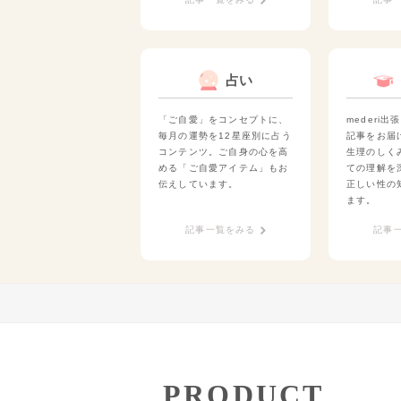
占い
「ご自愛」をコンセプトに、
mederi
毎月の運勢を12星座別に占う
記事をお届
コンテンツ。ご自身の心を高
生理のしく
める「ご自愛アイテム」もお
ての理解を
伝えしています。
正しい性の
ます。
記事一覧をみる
記事
PRODUCT