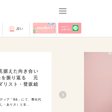
占い
出張授業
見据えた向き合い
経を振り返る 元
ダリスト・登坂絵
ディア「B&」にて、弊社代
し・ありさ）と女…