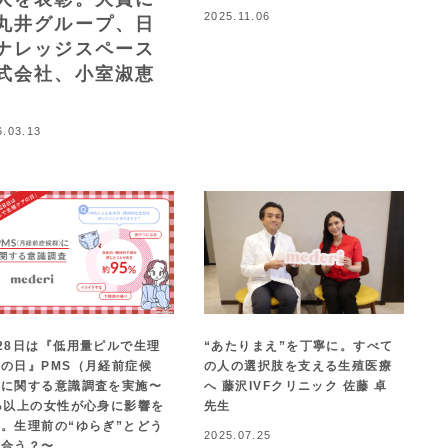
2025.11.06
丸井グループ、日
ナレッジスペース
式会社、小室淑恵
6.03.13
28日は『低用量ピルで生理
“あたりまえ”を丁寧に。すべて
の日』PMS（月経前症候
の人の選択肢を支える生殖医療
）に関する意識調査を実施〜
へ 藤沢IVFクリニック 佐藤 卓
%以上の女性が心身に影響を
先生
。生理前の“ゆらぎ”とどう
2025.07.25
き合う？〜