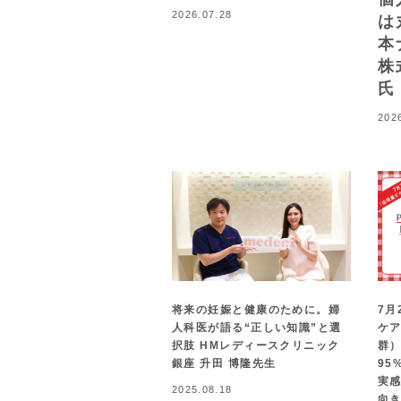
2026.07.28
は
本
株
氏
202
将来の妊娠と健康のために。婦
7月
人科医が語る“正しい知識”と選
ケア
択肢 HMレディースクリニック
群
銀座 升田 博隆先生
95
実感
2025.08.18
向