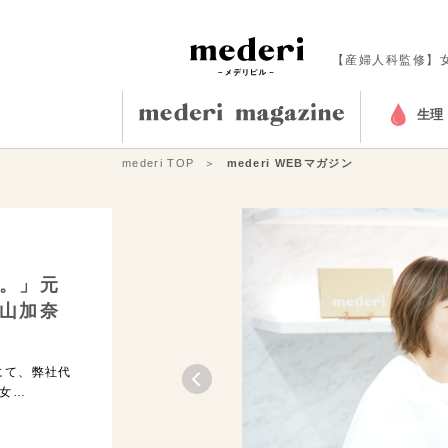
【産婦人科監修】
生理
mederi TOP
mederi WEBマガジン
。」元
山加奈
にて、弊社代
女…