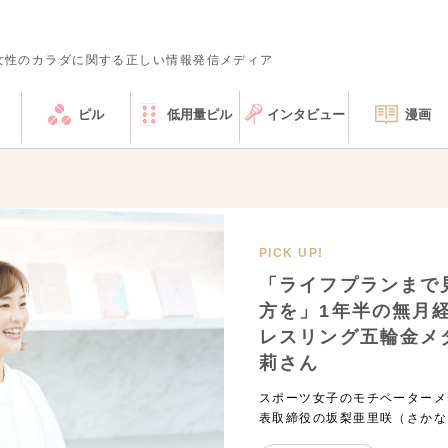
女性のカラダに関する正しい情報発信メディア
ピル
低用量ピル
インタビュー
漫画
PICK UP!
「ライフプランまで
方を」1年半の無月
レスリング五輪金メ
莉さん
スポーツ女子のモチベーターメ
表取締役の坂梨亜里咲（さかな