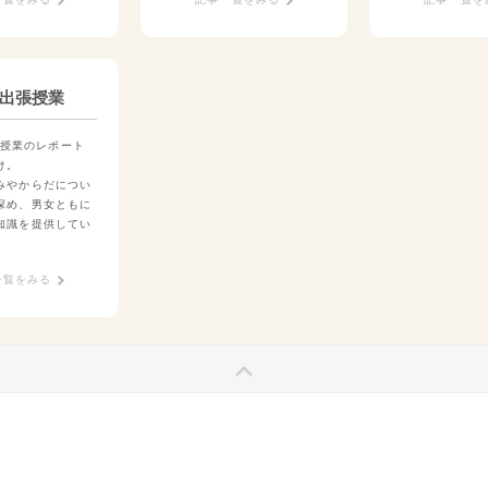
出張授業
出張授業のレポート
け。
みやからだについ
深め、男女ともに
知識を提供してい
一覧をみる