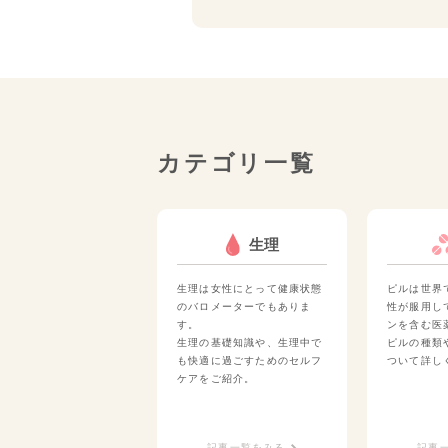
カテゴリ一覧
生理
生理は女性にとって健康状態
ピルは世界
のバロメーターでもありま
性が服用し
す。
ンを含む医
生理の基礎知識や、生理中で
ピルの種類
も快適に過ごすためのセルフ
ついて詳し
ケアをご紹介。
記事一覧をみる
記事