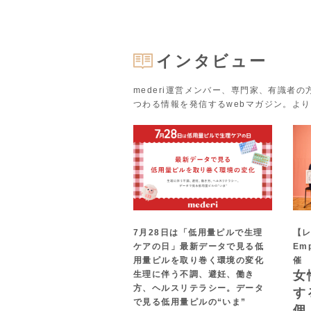
インタビュー
mederi運営メンバー、専門家、有識者
つわる情報を発信するwebマガジン。よ
7月28日は「低用量ピルで生理
【レ
ケアの日」最新データで見る低
Em
用量ピルを取り巻く環境の変化
催
女
生理に伴う不調、避妊、働き
方、ヘルスリテラシー。データ
す
で見る低用量ピルの“いま”
個