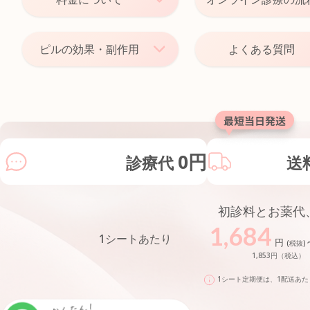
ピルの効果・副作用
よくある質問
0円
診療代
送
初診料とお薬代
1,684
1シートあたり
円
(税抜)
1,853円（税込）
1シート定期便は、1配送あた