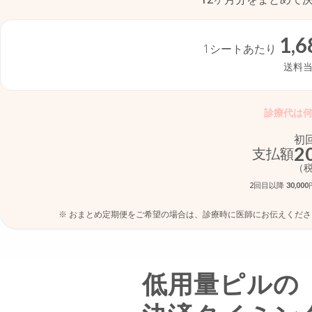
1,6
1シートあたり
送料
診療代は
初
2
支払額
（税
2回目以降
30,000
※ おまとめ定期便をご希望の場合は、診療時に医師にお伝えくだ
低用量ピルの