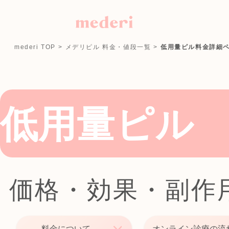
mederi TOP
>
メデリピル 料金・値段一覧
>
低用量ピル料金詳細
低用量ピル
価格・効果
・
副作
料金について
オンライン診療の流