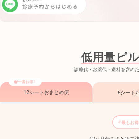
低用量ピ
診療代・お薬代・送料を含め
一番お得！
12シート
おまとめ便
6シート
最もお得
12ヶ月分をまとめて