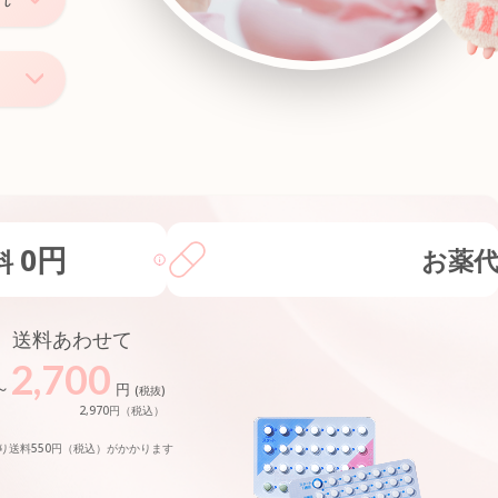
0円
お薬
料
、送料あわせて
2,700
～
円
(税抜)
2,970円（税込）
り送料550円（税込）がかかります