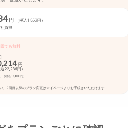
84
円
（税込1,853円）
当社負担
何回でも無料
回
0,214
円
込22,236円）
円
（税込33,000円）
さい。2回目以降のプラン変更はマイページよりお手続きいただけます