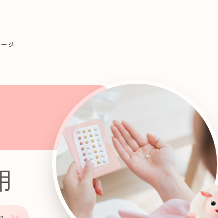
ページ
用
れ