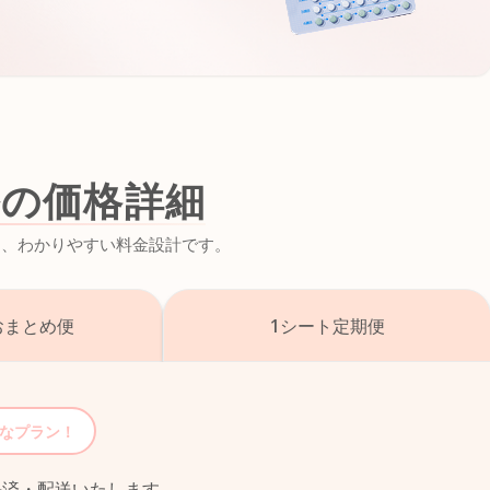
ルの価格詳細
た、
わかりやすい料金設計です。
おまとめ便
1シート
定期便
なプラン！
決済・配送いたします。