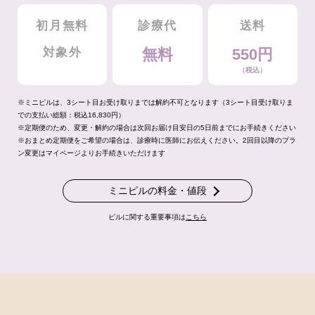
初月無料
診療代
送料
対象外
無料
550円
（税込）
※ミニピルは、3シート目お受け取りまでは解約不可となります（3シート目受け取りま
での支払い総額：税込16,830円）
※定期便のため、変更・解約の場合は次回お届け目安日の5日前までにお手続きください
※おまとめ定期便をご希望の場合は、診療時に医師にお伝えください。2回目以降のプラ
ン変更はマイページよりお手続きいただけます
ミニピルの料金・値段
ピルに関する重要事項は
こちら