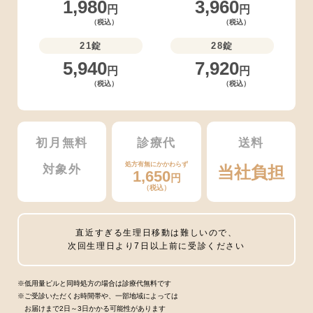
1,980
3,960
円
円
（税込）
（税込）
21錠
28錠
5,940
7,920
円
円
（税込）
（税込）
初月無料
診療代
送料
処方有無にかかわらず
対象外
当社負担
1,650
円
（税込）
直近すぎる生理日移動は難しいので、
次回生理日より7日以上前に受診ください
※低用量ピルと同時処方の場合は診療代無料です
※ご受診いただくお時間帯や、一部地域によっては
お届けまで2日～3日かかる可能性があります