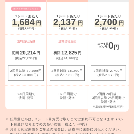
はじめやすい価格になりました
1シートあたり
1シートあたり
1シートあたり
2,700
1,684
2,137
円
円
円
（税込2,970円）
（税込1,853円）
（税込2,351円）
送料当社負担
送料当社負担
0
1シート目
円
ピル代
20,214
12,825
初回
円
初回
円
(税込22,236円)
(税込14,108円)
2回目以降 30,000円
2回目以降 16,200円
2回目以降 2,700円
(税込33,000円)
(税込17,820円)
(税込2,970円)
2回目 20日後、
320日周期で
160日周期で
3回目以降 28日周期で
決済･発送
決済･発送
決済･発送
※別途送料500円(税込550円)
低用量ピルは、3シート目お受け取りまでは解約不可となります（3シー
ト目受け取りまでの支払い総額：税込7,590円）
おまとめ定期便をご希望の場合は、診療時に医師にお伝えください。