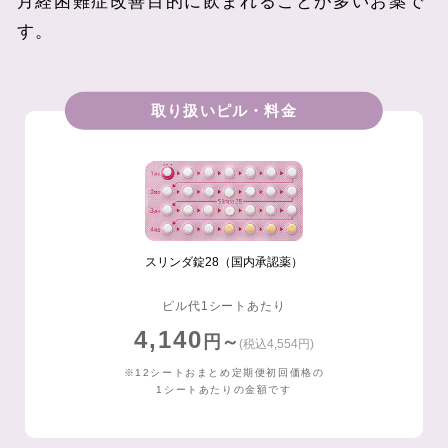
月経困難症改善目的に飲まれることが多いお薬で
す。
取り扱いピル・料金
スリンダ錠28（国内承認薬）
ピル代1シートあたり
4,140
円～
(税込4,554円)
※12シートおまとめ定期便初回価格の
1シートあたりの金額です