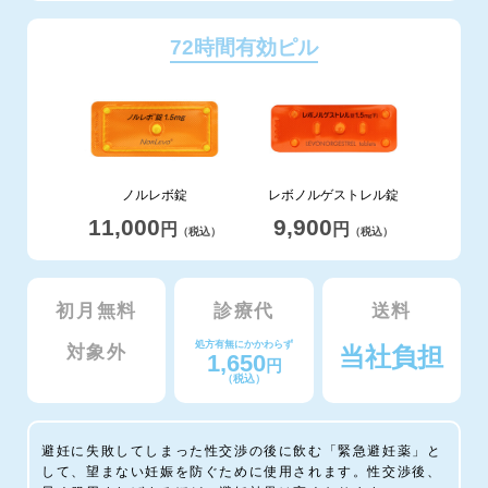
72時間有効ピル
ノルレボ錠
レボノルゲストレル錠
11,000
9,900
円
円
（税込）
（税込）
初月無料
診療代
送料
処方有無にかかわらず
対象外
当社負担
1,650
円
（税込）
避妊に失敗してしまった性交渉の後に飲む「緊急避妊薬」と
して、望まない妊娠を防ぐために使用されます。性交渉後、