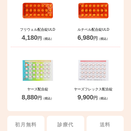
フリウェル配合錠ULD
ルナベル配合錠ULD
4,180
6,980
円
円
（税込）
（税込）
ヤーズ配合錠
ヤーズフレックス配合錠
8,880
9,900
円
円
（税込）
（税込）
初月無料
診療代
送料