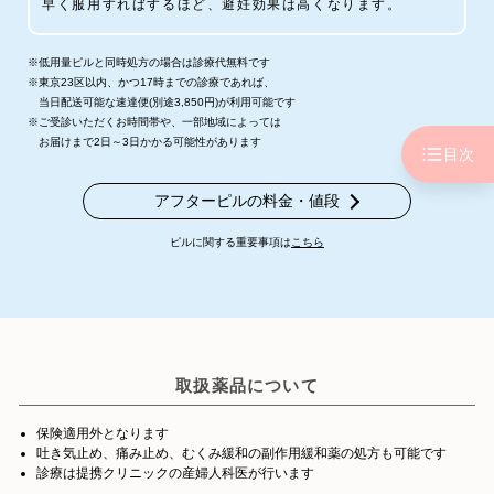
早く服用すればするほど、避妊効果は高くなります。
※低用量ピルと同時処方の場合は診療代無料です
※東京23区以内、かつ17時までの診療であれば、
当日配送可能な速達便(別途3,850円)が利用可能です
※ご受診いただくお時間帯や、一部地域によっては
お届けまで2日～3日かかる可能性があります
目次
アフターピルの料金・値段
ピルに関する重要事項は
こちら
取扱薬品について
保険適用外となります
吐き気止め、痛み止め、むくみ緩和の副作用緩和薬の処方も可能です
診療は提携クリニックの産婦人科医が行います