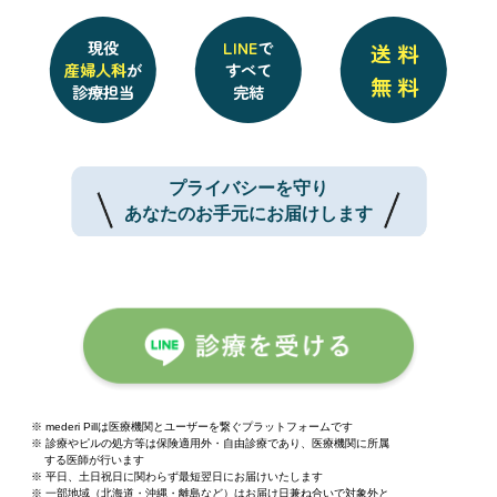
現役
LINE
で
送 料
産婦人科
が
すべて
無 料
診療担当
完結
プライバシーを守り
あなたのお手元にお届けします
mederi Pillは医療機関とユーザーを繋ぐプラットフォームです
診療やピルの処方等は保険適用外・自由診療であり、医療機関に所属
する医師が行います
平日、土日祝日に関わらず最短翌日にお届けいたします
一部地域（北海道・沖縄・離島など）はお届け日兼ね合いで対象外と