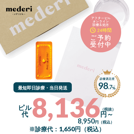
アフターピル
オンライン
診療＆処方
schedule
24時間
ご予約
受付中
最短即日診療・当日発送
8,136
ピル
（税抜）
代
円～
8,950
円（税込）
1,650
※診療代：
円（税込）