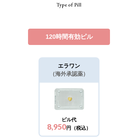
Type of Pill
120時間有効ピル
エラワン
（海外承認薬）
ピル代
8,950
円（税込）