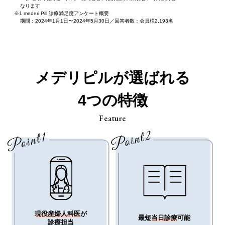
なります
mederi Pill 診療満足度アンケート概要
期間：2024年1月1日〜2024年5月30日／回答者数：会員様2,193名
メデリピルが選ばれる
4つの特徴
Feature
現役産婦人科医
が
最短
当日診療
可能
診療担当