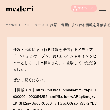
マイページ
mederi TOP
>
ニュース
>
妊娠・出産にまつわる情報を発信する
妊娠・出産にまつわる情報を発信するメディア
「Ubu+」がオープン。第1回スペシャルインタビ
ューとして「井上和香さん」に登場していただき
ました。
ぜひご覧ください。
【掲載URL】
https://prtimes.jp/main/html/rd/p/00
0000004.000054252.html?fbclid=IwAR1p8mdjkv
xKr3H2mvUsqpR6Lq9HylTGocG9rabmS8KrYbV
rLDMHHrLPWEc