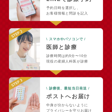
予約日時を選択し、
お客様情報と問診を記入
\ スマホやパソコンで /
医師と診療
診療時間は約5分〜10分
現役の産婦人科医が診療
\ 診療後、最短当日発送 /
ポストへお届け
中身が分からないように
プライバシーを守りお届け