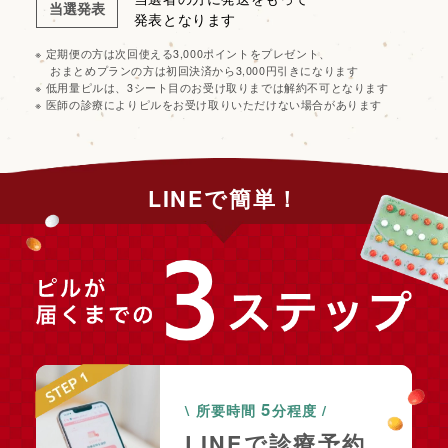
当選発表
発表となります
定期便の方は次回使える3,000ポイントをプレゼント、
おまとめプランの方は初回決済から3,000円引きになります
低用量ピルは、3シート目のお受け取りまでは解約不可となります
医師の診療によりピルをお受け取りいただけない場合があります
LINEで簡単！
5
\ 所要時間
分程度 /
LINEで診療予約