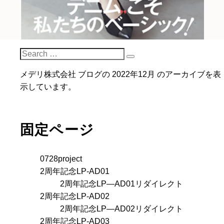
S
S
e
メデリ株式会社
ブログの 2022年12月 のアーカイブを表
e
a
示しています。
a
r
r
c
c
h
h
固定ページ
f
o
r
0728project
:
2周年記念LP-AD01
2周年記念LP―AD01リダイレクト
2周年記念LP-AD02
2周年記念LP―AD02リダイレクト
2周年記念LP-AD03