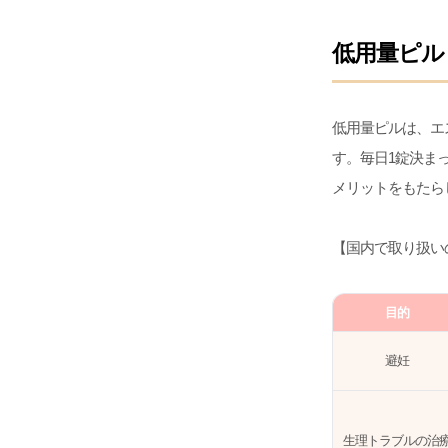
低用量ピル
低用量ピルは、エ
す。毎日1錠決ま
メリットをもたら
【国内で取り扱い
目的
避妊
生理トラブルの治