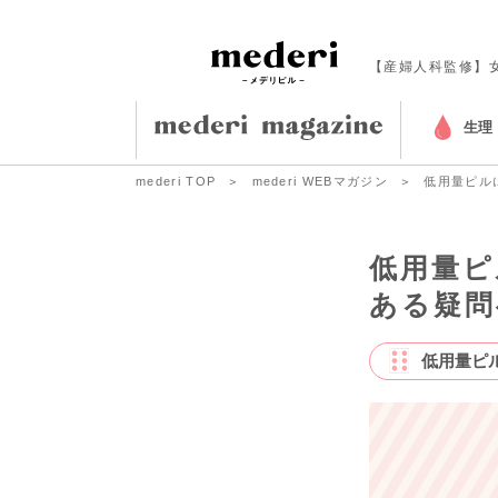
【産婦人科監修】
生理
mederi TOP
mederi WEBマガジン
低用量ピル
低用量ピ
ある疑問
低用量ピ