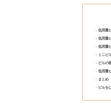
低用量
低用量
低用量
ミニピ
ピルの
低用量
まとめ
ピルを