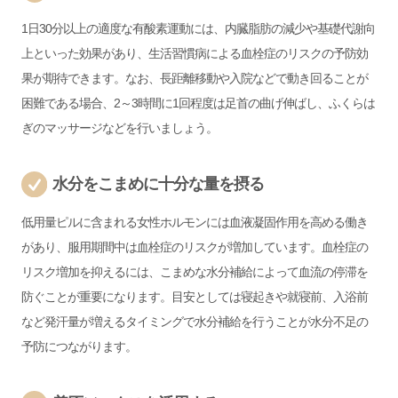
1日30分以上の適度な有酸素運動には、内臓脂肪の減少や基礎代謝向
上といった効果があり、生活習慣病による血栓症のリスクの予防効
果が期待できます。なお、長距離移動や入院などで動き回ることが
困難である場合、2～3時間に1回程度は足首の曲げ伸ばし、ふくらは
ぎのマッサージなどを行いましょう。
水分をこまめに十分な量を摂る
低用量ピルに含まれる女性ホルモンには血液凝固作用を高める働き
があり、服用期間中は血栓症のリスクが増加しています。血栓症の
リスク増加を抑えるには、こまめな水分補給によって血流の停滞を
防ぐことが重要になります。目安としては寝起きや就寝前、入浴前
など発汗量が増えるタイミングで水分補給を行うことが水分不足の
予防につながります。