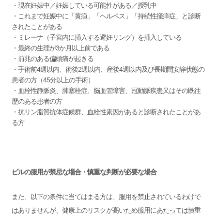
・現在妊娠中／妊娠している可能性がある／授乳中
・これまで妊娠中に「黄疸」「ヘルペス」「持続性掻痒症」と診断
されたことがある
・ミレーナ（子宮内に挿入する避妊リング）を挿入している
・最終の生理が3か月以上前である
・前兆のある偏頭痛が起きる
・手術前4週以内、術後2週以内、産後4週以内及び長期間安静状態の
患者の方（45分以上の手術）
・血栓性静脈炎、肺塞栓症、脳血管障害、冠動脈疾患又はその既往
歴のある患者の方
・抗リン脂質抗体症候群、血栓性素因があると診断されたことがあ
る方
ピルの服用が禁忌な場合・慎重な判断が必要な場合
また、以下の条件に当てはまる方は、服用を禁止されているわけで
はありませんが、健康上のリスクが高いため服用にあたっては慎重