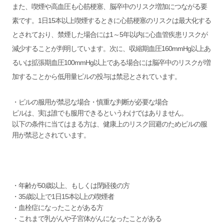
また、喫煙や高血圧も心筋梗塞、脳卒中のリスク増加につながる要
素です。1日15本以上喫煙するときに心筋梗塞のリスクは最大化する
とされており、禁煙した場合には1～5年以内に心血管疾患リスクが
減少することが判明しています。次に、収縮期血圧160mmHg以上あ
るいは拡張期血圧100mmHg以上である場合には脳卒中のリスクが増
加することから低用量ピルの投与は禁忌とされています。
・ピルの服用が禁忌な場合・慎重な判断が必要な場合
ピルは、実は誰でも服用できるというわけではありません。
以下の条件に当てはまる方は、健康上のリスク回避のためピルの服
用が禁忌とされています。
・年齢が50歳以上、もしくは閉経後の方
・35歳以上で1日15本以上の喫煙者
・血栓症になったことがある方
・これまで乳がんや子宮体がんになったことがある