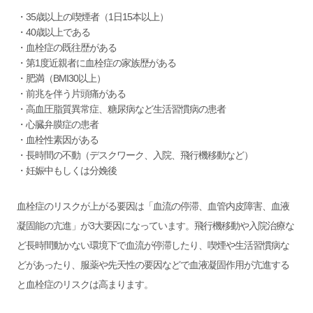
・35歳以上の喫煙者（1日15本以上）
・40歳以上である
・血栓症の既往歴がある
・第1度近親者に血栓症の家族歴がある
・肥満（BMI30以上）
・前兆を伴う片頭痛がある
・高血圧脂質異常症、糖尿病など生活習慣病の患者
・心臓弁膜症の患者
・血栓性素因がある
・長時間の不動（デスクワーク、入院、飛行機移動など）
・妊娠中もしくは分娩後
血栓症のリスクが上がる要因は「血流の停滞、血管内皮障害、血液
凝固能の亢進」が3大要因になっています。飛行機移動や入院治療な
ど長時間動かない環境下で血流が停滞したり、喫煙や生活習慣病な
どがあったり、服薬や先天性の要因などで血液凝固作用が亢進する
と血栓症のリスクは高まります。