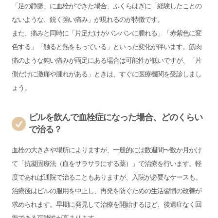
「足の静脈」に血栓ができた場合、ふくらはぎに「経験したことの
ないような、鋭く強い痛み」が現れるのが特徴です。
また、痛みと同時に「片足だけがパンパンに腫れる」「赤紫色に変
色する」「触ると熱をもっている」といった変化が伴います。筋肉
痛のような鈍い痛みが両足にある場合は可能性が低いですが、「片
側だけに激痛や腫れがある」ときは、すぐに医療機関を受診しまし
ょう。
ピルを飲んで血栓症になった場合、どのくらい
で治る？
血栓の大きさや場所によりますが、一般的には数週間〜数か月かけ
て「抗凝固療法（血をサラサラにする薬）」で治療を行います。軽
度であれば通院で治ることもありますが、入院が必要なケースも。
治療後はピルの服用を中止し、再発を防ぐための生活習慣の改善が
求められます。早期に発見して治療を開始するほど、後遺症なく回
復できる可能性が高まります。