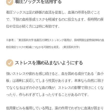
着圧ソックスを活用する
着圧ソックスは足の静脈の血流を促進し、血液の停滞を防ぐこと
で、下肢の血栓形成リスクを軽減するのに役立ちます。長時間の座
位や立位が続く方には特に有効です。
※参考：「
東京医科大学 低着圧の弾性ストッキング着用が、長時間座位姿勢保持時の血
栓症発症リスクの軽減につながる可能性を発見
」（東京医科大学）
ストレスを溜め込まないようにする
強いストレスや疲れを感じ続けると、血を固める成分である「血小
板」は過剰に反応してしまう性質があります。本来なら自然に溶け
てなくなるはずの小さな血の塊が、ストレスの影響で溶けにくくな
ったり、作られすぎてしまったりすることがあるのです。
低用量ピルを服用している間は、薬の作用でわずかに血液が固まり