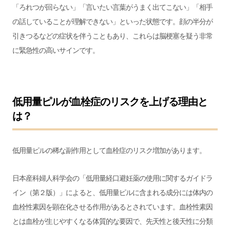
「ろれつが回らない」「言いたい言葉がうまく出てこない」「相手
の話していることが理解できない」といった状態です。顔の半分が
引きつるなどの症状を伴うこともあり、これらは脳梗塞を疑う非常
に緊急性の高いサインです。
低用量ピルが血栓症のリスクを上げる理由と
は？
低用量ピルの稀な副作用として血栓症のリスク増加があります。
日本産科婦人科学会の「
低用量経口避妊薬の使用に関するガイドラ
イン（第２版）
」によると、低用量ピルに含まれる成分には体内の
血栓性素因を顕在化させる作用があるとされています。血栓性素因
とは血栓が生じやすくなる体質的な要因で、先天性と後天性に分類