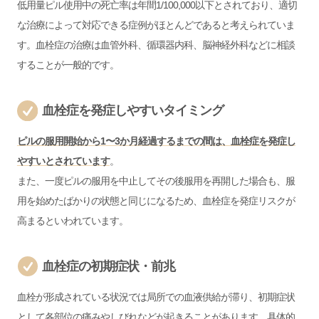
低用量ピル使用中の死亡率は年間1/100,000以下とされており、適切
な治療によって対応できる症例がほとんどであると考えられていま
す。血栓症の治療は血管外科、循環器内科、脳神経外科などに相談
することが一般的です。
血栓症を発症しやすいタイミング
ピルの服用開始から1〜3か月経過するまでの間は、血栓症を発症し
やすいとされています
。
また、一度ピルの服用を中止してその後服用を再開した場合も、服
用を始めたばかりの状態と同じになるため、血栓症を発症リスクが
高まるといわれています。
血栓症の初期症状・前兆
血栓が形成されている状況では局所での血液供給が滞り、初期症状
として各部位の痛みやしびれなどが起きることがあります。具体的