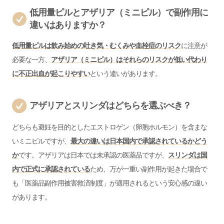
低用量ピルとアザリア（ミニピル）で副作用に
違いはありますか？
低用量ピルは飲み始めの吐き気・むくみや血栓症のリスク
に注意が
必要な一方、
アザリア（ミニピル）はそれらのリスクが低い代わり
に不正出血が起こりやすい
という違いがあります。
アザリアとスリンダはどちらを選ぶべき？
どちらも避妊を目的としたエストロゲン（卵胞ホルモン）を含まな
いミニピルですが、
最大の違いは日本国内で承認されているかどう
か
です。アザリアは日本では未承認の医薬品ですが、
スリンダは国
内で正式に承認されている
ため、万が一重い副作用が起きた場合で
も「
医薬品副作用被害救済制度
」が適用されるという安心感の違い
があります。