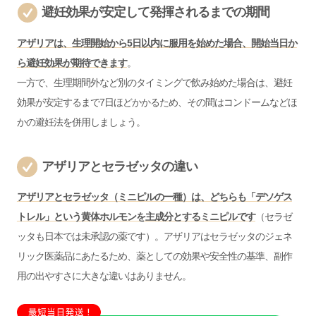
避妊効果が安定して発揮されるまでの期間
アザリアは、生理開始から5日以内に服用を始めた場合、開始当日か
ら避妊効果が期待できます
。
一方で、生理期間外など別のタイミングで飲み始めた場合は、避妊
効果が安定するまで7日ほどかかるため、その間はコンドームなどほ
かの避妊法を併用しましょう。
アザリアとセラゼッタの違い
アザリアとセラゼッタ（ミニピルの一種）は、どちらも「デソゲス
トレル」という黄体ホルモンを主成分とするミニピルです
（セラゼ
ッタも日本では未承認の薬です）。アザリアはセラゼッタのジェネ
リック医薬品にあたるため、薬としての効果や安全性の基準、副作
用の出やすさに大きな違いはありません。