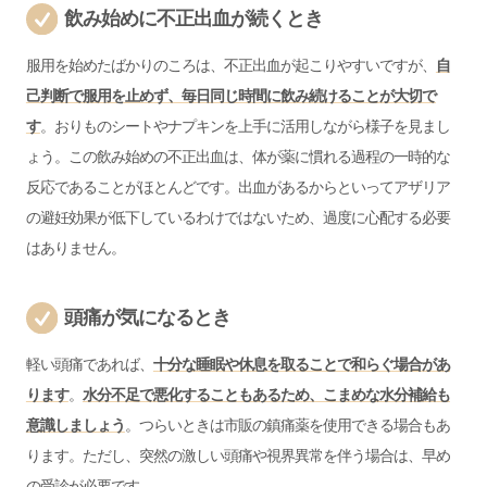
飲み始めに不正出血が続くとき
服用を始めたばかりのころは、不正出血が起こりやすいですが、
自
己判断で服用を止めず、毎日同じ時間に飲み続けることが大切で
す
。おりものシートやナプキンを上手に活用しながら様子を見まし
ょう。この飲み始めの不正出血は、体が薬に慣れる過程の一時的な
反応であることがほとんどです。出血があるからといってアザリア
の避妊効果が低下しているわけではないため、過度に心配する必要
はありません。
頭痛が気になるとき
軽い頭痛であれば、
十分な睡眠や休息を取ることで和らぐ場合があ
ります
。
水分不足で悪化することもあるため、こまめな水分補給も
意識しましょう
。つらいときは市販の鎮痛薬を使用できる場合もあ
ります。ただし、突然の激しい頭痛や視界異常を伴う場合は、早め
の受診が必要です。