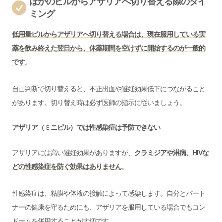
ほかのピルからアザリアへ切り替える際のタイ
ミング
低用量ピルからアザリアへ切り替える場合は、現在服用している実
薬を飲み終えた翌日から、休薬期間を空けずに開始するのが一般的
です
。
自己判断で切り替えると、不正出血や避妊効果低下につながること
があります。切り替え時は必ず医師の指示に従いましょう。
アザリア（ミニピル）では性感染症は予防できない
アザリアには高い避妊効果がありますが、
クラミジアや淋病、HIVな
どの性感染症を防ぐ効果はありません
。
性感染症は、粘膜や体液の接触によって感染します。自分とパート
ナーの健康を守るためにも、アザリアを服用している場合でもコン
ドームを併用することが大切です。