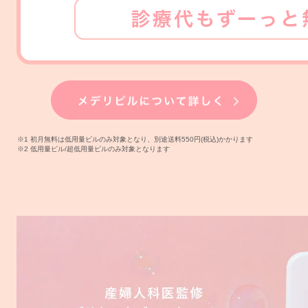
※1 初月無料は低用量ピルのみ対象となり、別途送料550円(税込)かかります
※2 低用量ピル/超低用量ピルのみ対象となります