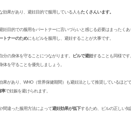
な効果があり、避妊目的で服用している人も
たくさんいます。
避妊目的での服用をパートナーに言いづらいと感じる必要はまったくあ
ートナーのため
にもピルを服用し、避妊することが大事です。
自分の身体を守ることにつながります。
ピルで避妊
することも同様です
身体を守ることを優先しましょう。
効果があり、WHO（世界保健期間）も避妊法として推奨しているほど
確率
で妊娠を避けられます。
や間違った服用方法によって
避妊効果が低下
するため、ピルの正しい知