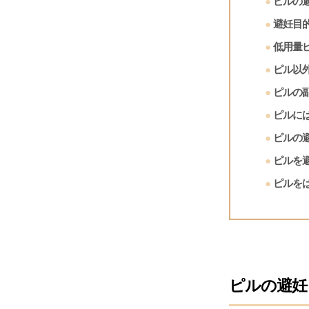
ピルの
避妊目
低用量
ピル以
ピルの
ピルに
ピルの
ピルを
ピルを
ピルの避妊