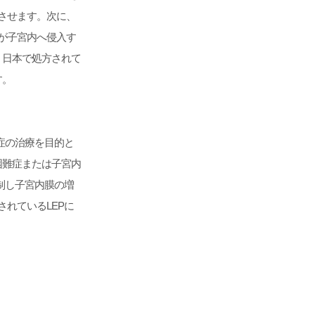
させます。次に、
が子宮内へ侵入す
。日本で処方されて
す。
症の治療を目的と
困難症または子宮内
制し子宮内膜の増
れているLEPに