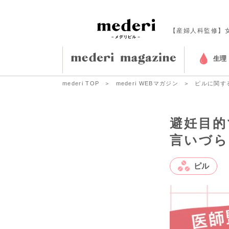
【産婦人科監修】
生理
mederi TOP
mederi WEBマガジン
ピルに関す
避妊目的
言いづら
ピル