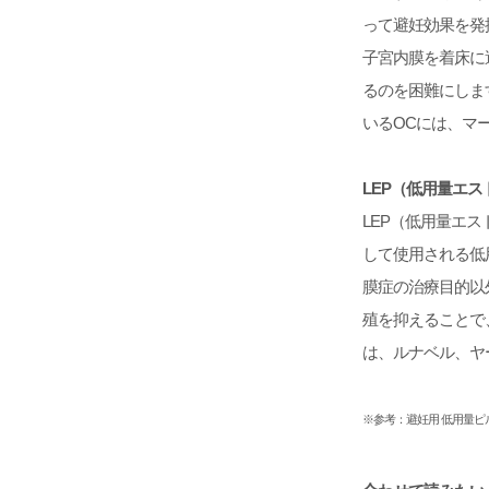
って避妊効果を発
子宮内膜を着床に
るのを困難にしま
いるOCには、マ
LEP（低用量エ
LEP（低用量エ
して使用される低
膜症の治療目的以
殖を抑えることで
は、ルナベル、ヤ
※参考：
避妊用 低用量ピ