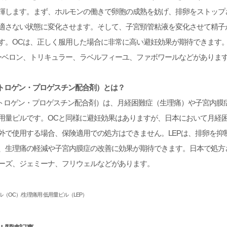
揮します。まず、ホルモンの働きで卵胞の成熟を妨げ、排卵をストップ
適さない状態に変化させます。そして、子宮頸管粘液を変化させて精子
す。OCは、正しく服用した場合に非常に高い避妊効果が期待できます
ーベロン、トリキュラー、ラベルフィーユ、ファボワールなどがありま
ストロゲン・プロゲスチン配合剤）とは？
ストロゲン・プロゲスチン配合剤）は、月経困難症（生理痛）や子宮内膜
用量ピルです。OCと同様に避妊効果はありますが、日本において月経
外で使用する場合、保険適用での処方はできません。LEPは、排卵を抑
、生理痛の軽減や子宮内膜症の改善に効果が期待できます。日本で処方さ
ーズ、ジェミーナ、フリウェルなどがあります。
ル（OC）/生理痛用 低用量ピル（LEP）