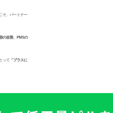
こそ、パートナー
順の改善、PMSの
とって
「プラスに