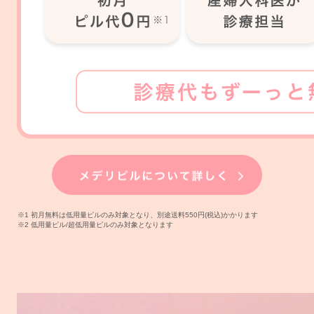
※1 初月無料は低用量ピルのみ対象となり、別途送料550円(税込)かかります
※2 低用量ピル/超低用量ピルのみ対象となります