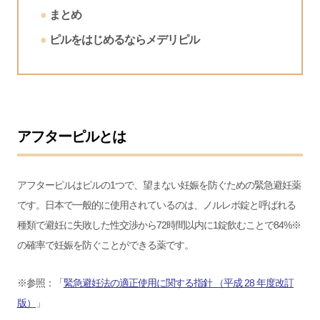
まとめ
ピルをはじめるならメデリピル
アフターピルとは
アフターピルはピルの1つで、望まない妊娠を防ぐための緊急避妊薬
です。日本で一般的に使用されているのは、ノルレボ錠と呼ばれる
種類で避妊に失敗した性交渉から72時間以内に1錠飲むことで84%※
の確率で妊娠を防ぐことができる薬です。
※参照：「
緊急避妊法の適正使用に関する指針 （平成 28 年度改訂
版）
」