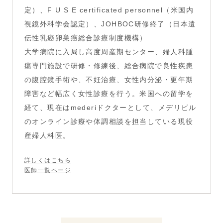
定）、F U S E certificated personnel（米国内
視鏡外科学会認定）、JOHBOC研修終了（日本遺
伝性乳癌卵巣癌総合診療制度機構）
大学病院に入局し高度周産期センター、婦人科腫
瘍専門施設で研修・修練後、総合病院で良性疾患
の腹腔鏡手術や、不妊治療、女性内分泌・更年期
障害など幅広く女性診療を行う。米国への留学を
経て、現在はmederiドクターとして、メデリピル
のオンライン診療や体調相談を担当している現役
産婦人科医。
詳しくはこちら
医師一覧ページ