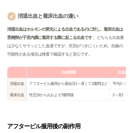
消退出血と着床出血の違い
消退出血はホルモンの変化による出血であるのに対し、着床出血は
受精卵が子宮内膜に着床する際に起こる出血です
。どちらも出血量
は少なくサラッとした血液ですが、区別がつきにくいため、妊娠の
可能性がある場合は検査で確認すると安心です。
出血時期
出血期間
消退出血
アフターピル服用から最短2日～遅くて2週間ほど
平均2～3日
着床出血
性交渉からおおよそ3週間後
2～3日
アフターピル服用後の副作用