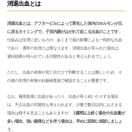
消退出血とは
消退出血とは、アフターピルによって変化した体内のホルモンが元
に戻るタイミングで、子宮内膜がはがれて起こる出血のことです
。
仕組みは生理に近いものの、あくまで薬の影響による一時的な出血
であり、通常の生理とは異なります。消退出血が見られた場合は、
避妊効果が得られている可能性があると考えられるでしょう。
ただし、出血の有無や見た目だけで判断することは難しいため、そ
の後の生理の有無や妊娠検査薬で確認することが重要です。
なお、服用直後に出血があったり、出血が長く続いたりする場合
は、不正出血の可能性も考えられます。少量で数日以内におさまる
場合は様子を見ることもありますが、
1週間以上続く場合や出血量が
多い場合、強い腹痛などを伴う場合は、早めに医師に相談しましょ
う
。