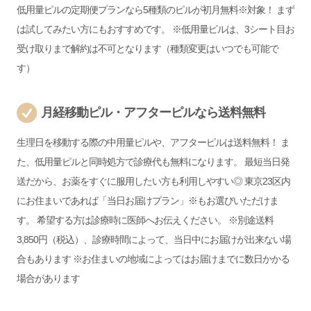
低用量ピルの定期便プランなら5種類のピルが初月無料※対象！ まず
は試してみたい方にもおすすめです。 ※低用量ピルは、3シート目お
受け取りまで解約は不可となります（種類変更はいつでも可能で
す）
月経移動ピル・アフターピルなら送料無料
生理日を移動する際の中用量ピルや、アフターピルは送料無料！ ま
た、低用量ピルと同時処方で診療代も無料になります。 最短当日発
送だから、お薬をすぐに服用したい方も利用しやすい◎ 東京23区内
にお住まいであれば「当日お届けプラン」※もお選びいただけま
す。 希望する方は診療時に医師へお伝えください。 ※別途送料
3,850円（税込）、診療時間によって、当日中にお届けが出来ない場
合もあります ※お住まいの地域によってはお届けまでに数日かかる
場合があります