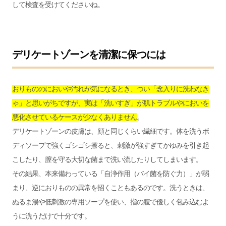
して検査を受けてくださいね。
デリケートゾーンを清潔に保つには
おりもののにおいや汚れが気になるとき、つい「念入りに洗わなき
ゃ」と思いがちですが、実は「洗いすぎ」が肌トラブルやにおいを
悪化させているケースが少なくありません
。
デリケートゾーンの皮膚は、顔と同じくらい繊細です。体を洗うボ
ディソープで強くゴシゴシ擦ると、刺激が強すぎてかゆみを引き起
こしたり、膣を守る大切な菌まで洗い流したりしてしまいます。
その結果、本来備わっている「自浄作用（バイ菌を防ぐ力）」が弱
まり、逆におりものの異常を招くこともあるのです。洗うときは、
ぬるま湯や低刺激の専用ソープを使い、指の腹で優しく包み込むよ
うに洗うだけで十分です。