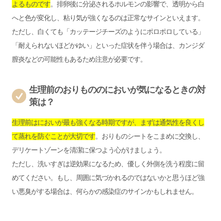
よるものです
。排卵後に分泌されるホルモンの影響で、透明から白
へと色が変化し、粘り気が強くなるのは正常なサインといえます。
ただし、白くても「カッテージチーズのようにポロポロしている」
「耐えられないほどかゆい」といった症状を伴う場合は、カンジダ
膣炎などの可能性もあるため注意が必要です。
生理前のおりもののにおいが気になるときの対
策は？
生理前はにおいが最も強くなる時期ですが、まずは通気性を良くし
て蒸れを防ぐことが大切です
。おりものシートをこまめに交換し、
デリケートゾーンを清潔に保つよう心がけましょう。
ただし、洗いすぎは逆効果になるため、優しく外側を洗う程度に留
めてください。もし、周囲に気づかれるのではないかと思うほど強
い悪臭がする場合は、何らかの感染症のサインかもしれません。