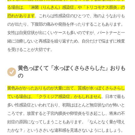
る場合は、「淋菌（りんきん）感染症」や「トリコモナス膣炎」の
恐れがあります
。これらは性感染症のひとつで、泡のようなおりも
のが出たり、下腹部の痛みや発熱を伴ったりすることもあります。
女性は自覚症状が出にくいケースも多いのですが、パートナーと一
緒に治療しないと再感染を繰り返すため、自分だけで悩まずに検査
を受けることが大切です。
黄色っぽくて「水っぽくさらさらした」おりも
の
黄色みがかったおりものが大量に出て、質感が水っぽくさらさらし
ている場合は、「クラミジア感染症」かもしれません
。日本で最も
多い性感染症といわれており、初期はほとんど無症状なのが怖いと
ころです。放置すると子宮内膜炎や卵管炎を引き起こし、将来の不
妊症の原因になってしまうこともあります。「なんとなく量が増え
たかな？」というささいな違和感を見逃さないようにしましょう。