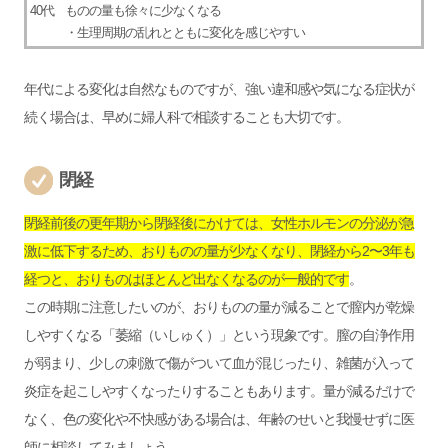
40代
ものの量も徐々に少なくなる
・生理周期の乱れとともに変化を感じやすい
年代による変化は自然なものですが、強い違和感や気になる症状が
続く場合は、早めに婦人科で相談することも大切です。
閉経
閉経前後の更年期から閉経後にかけては、女性ホルモンの分泌が急
激に低下するため、おりものの量が少なくなり、閉経から2〜3年も
経つと、おりものはほとんど出なくなるのが一般的です
。
この時期に注意したいのが、おりものの量が減ることで膣内が乾燥
しやすくなる「萎縮（いしゅく）」という現象です。膣の自浄作用
が弱まり、少しの刺激で傷がついて血が混じったり、雑菌が入って
炎症を起こしやすくなったりすることもあります。量が減るだけで
なく、色の変化や不快感がある場合は、年齢のせいと我慢せずに医
師に相談してみましょう。