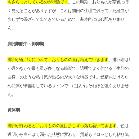
もさらっとしているのが特徴です
。この時期、おりものが茶色っぽ
く見えることがありますが、これは前回の生理で残っていた経血が
少しずつ混ざって出てきているためで、基本的には心配ありませ
ん。
卵胞期後半～排卵期
排卵が近づくにつれて、おりものの量は増えていきます
。排卵期は1
か月のなかで最も量が多くなる時期で、透明でよく伸びる「生卵の
白身」のような粘り気が出るのが大きな特徴です。受精を助けるた
めに体が準備をしているサインで、においはそれほど強くありませ
ん。
黄体期
排卵が終わると、おりものの量は少しずつ落ち着いてきます
。色は
透明から白っぽく濁った状態に変わり、質感もドロッとした粘り気