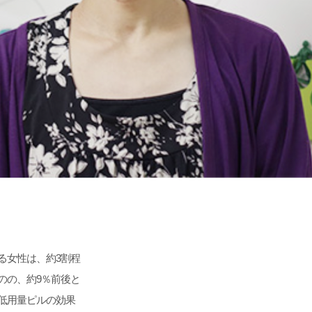
る女性は、約3割程
のの、約9％前後と
低用量ピルの効果