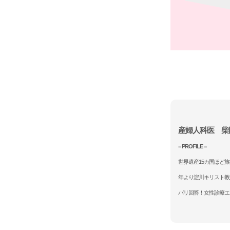
産婦人科医 柴
= PROFILE =
世界遺産15カ国ほど旅
年より淀川キリスト教
バリ回答！女性診療エ