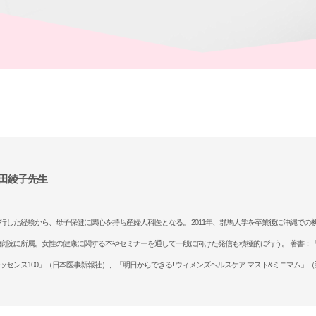
田綾子先生
行した経験から、母子保健に関心を持ち産婦人科医となる。 2011年、群馬大学を卒業後に沖縄での初
病院に所属。女性の健康に関する本やセミナーを通して一般に向けた発信も積極的に行う。 著書：
ッセンス100」（日本医事新報社）、「明日からできる! ウィメンズヘルスケア マスト&ミニマム」