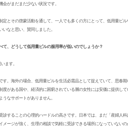
機会がまだまだ少ない状況です。
制定とその啓蒙活動を通して、一人でも多くの方にとって、低用量ピル
いいなと思い、賛同しました。
比べて、どうして低用量ピルの服用率が低いのでしょうか？
思います。
です。海外の場合、低用量ピルを生活必需品として捉えていて、思春期
制度がある国や、経済的に困窮されている層の女性には安価に提供して
ようなサポートがありません。
受診することの心理的ハードルの高さです。日本では、まだ「産婦人科
イメージが強く、生理の相談で気軽に受診できる場所になっていないの