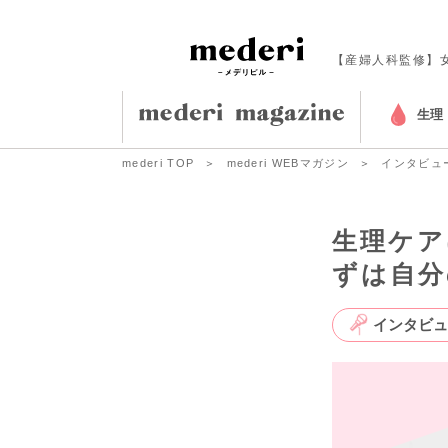
【産婦人科監修】
生理
mederi TOP
mederi WEBマガジン
インタビュ
生理ケア
ずは自分
インタビュ