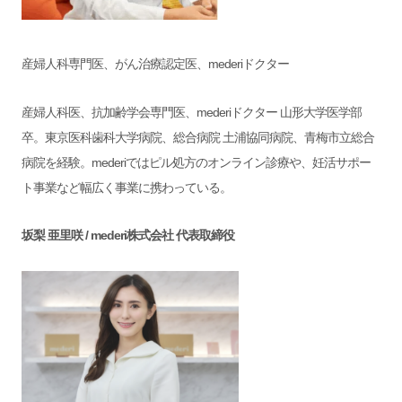
産婦人科専門医、がん治療認定医、mederiドクター
産婦人科医、抗加齢学会専門医、mederiドクター 山形大学医学部
卒。東京医科歯科大学病院、総合病院 土浦協同病院、青梅市立総合
病院を経験。mederiではピル処方のオンライン診療や、妊活サポー
ト事業など幅広く事業に携わっている。
坂梨 亜里咲 / mederi株式会社 代表取締役