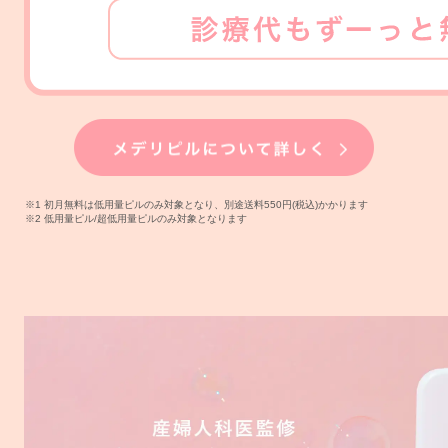
※1 初月無料は低用量ピルのみ対象となり、別途送料550円(税込)かかります
※2 低用量ピル/超低用量ピルのみ対象となります