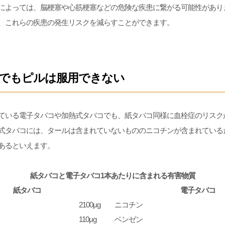
によっては、脳梗塞や心筋梗塞などの危険な疾患に繋がる可能性があり
、これらの疾患の発生リスクを減らすことができます。
でもピルは服用できない
ている電子タバコや加熱式タバコでも、紙タバコ同様に血栓症のリスク
式タバコには、タールは含まれていないもののニコチンが含まれている
あるといえます。
紙タバコと電子タバコ1本あたりに含まれる有害物質
紙タバコ
電子タバコ
2100μg
ニコチン
110μg
ベンゼン