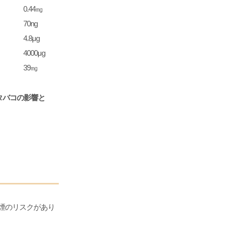
0.44㎎
70ng
4.8μg
4000μg
39㎎
タバコの影響と
煙のリスクがあり