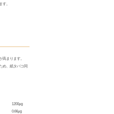
ます。
が高まります。
ため、紙タバコ同
1200μg
0.66μg