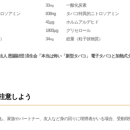
33㎎
一酸化炭素
ロソアミン
838ng
タバコ特異的ニトロソアミン
41μg
ホルムアルデヒド
1800μg
グリセロール
）
34㎎
総量（粒子状物質）
法人 恩賜財団 済生会「本当は怖い「新型タバコ」 電子タバコと加熱式
注意しよう
も、家族やパートナー、友人など身の回りに喫煙者がいる場合、受動喫