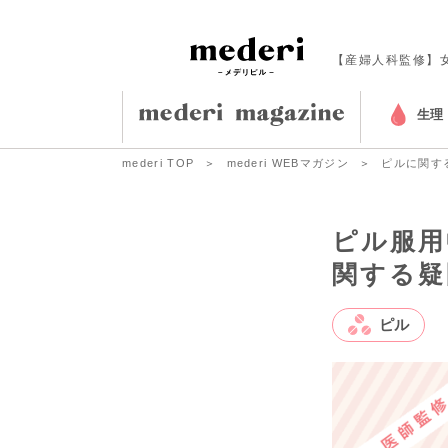
【産婦人科監修】
生理
mederi TOP
mederi WEBマガジン
ピルに関す
ピル服用
関する疑
ピル