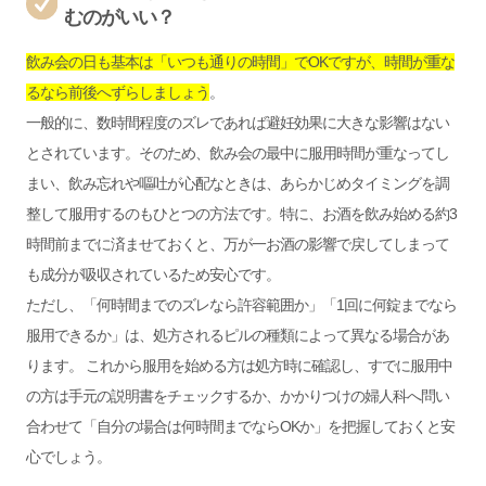
むのがいい？
飲み会の日も基本は「いつも通りの時間」でOKですが、時間が重な
るなら前後へずらしましょう
。
一般的に、数時間程度のズレであれば避妊効果に大きな影響はない
とされています。そのため、飲み会の最中に服用時間が重なってし
まい、飲み忘れや嘔吐が心配なときは、あらかじめタイミングを調
整して服用するのもひとつの方法です。特に、お酒を飲み始める約3
時間前までに済ませておくと、万が一お酒の影響で戻してしまって
も成分が吸収されているため安心です。
ただし、「何時間までのズレなら許容範囲か」「1回に何錠までなら
服用できるか」は、処方されるピルの種類によって異なる場合があ
ります。 これから服用を始める方は処方時に確認し、すでに服用中
の方は手元の説明書をチェックするか、かかりつけの婦人科へ問い
合わせて「自分の場合は何時間までならOKか」を把握しておくと安
心でしょう。