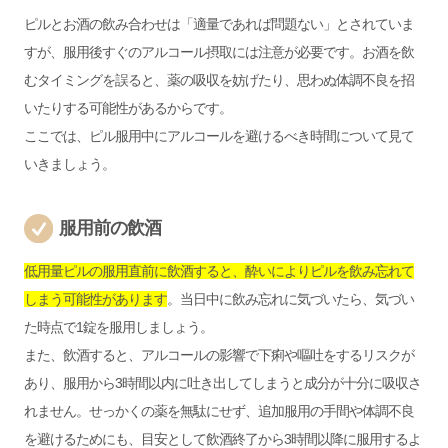
ピルとお酒の飲み合わせは「適量であれば問題ない」とされていま
すが、服用後すぐのアルコール摂取には注意が必要です。お酒を飲
むタイミングを誤ると、薬の吸収を妨げたり、思わぬ体調不良を招
いたりする可能性があるからです。
ここでは、ピル服用中にアルコールを避けるべき時間について見て
いきましょう。
服用前の飲酒
低用量ピルの服用直前に飲酒すると、酔いによりピルを飲み忘れて
しまう可能性があります
。当日中に飲み忘れに気づいたら、気づい
た時点で1錠を服用しましょう。
また、飲酒すると、アルコールの影響で下痢や嘔吐をするリスクが
あり、服用から3時間以内に吐き出してしまうと成分が十分に吸収さ
れません。せっかくの薬を無駄にせず、追加服用の手間や体調不良
を避けるためにも、目安として飲酒終了から3時間以降に服用するよ