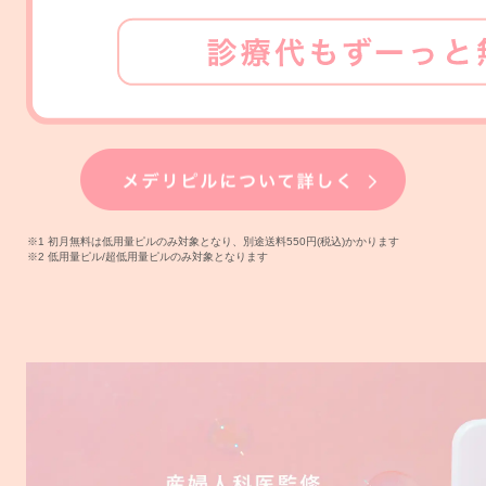
※1 初月無料は低用量ピルのみ対象となり、別途送料550円(税込)かかります
※2 低用量ピル/超低用量ピルのみ対象となります