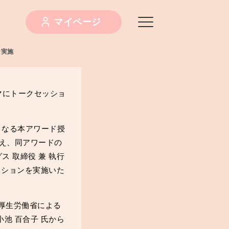
マイページ
ン実施
テーマにトークセッショ
にて初となる本アワード授
迎え、同アワードの
 取締役 兼 執行
ッションを実施いた
、厚生労働省による
池 百合子 氏から