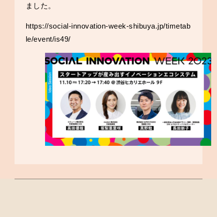
ました。
https://social-innovation-week-shibuya.jp/timetab
le/event/is49/