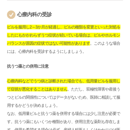
心療内科の受診
ピルを服用し2～3か月が経過し、ピルの種類を変更といった対処を
したにもかかわらずうつ症状が続いている場合は、ピルやホルモン
バランスが原因の症状ではない可能性があります
。このような場合
には、心療内科を受診するようにしましょう。
抗うつ薬との併用に注意
心療内科などでうつ病と診断された場合でも、低用量ピルを服用し
て症状が悪化することはありません
。ただし、双極性障害や産後う
つとピルの関係性についてはデータがないため、医師に相談して服
用するかどうか決めましょう。
なお、低用量ピルと抗うつ薬を併用する場合には少し注意が必要で
す。抗うつ薬にもいくつか種類があり、併用注意な薬剤も存在しま
す。併用を希望する場合は必ず、産婦人科医もしくはかかりつけ医