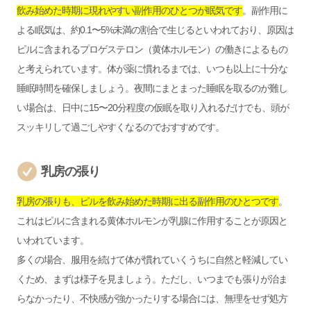
飲み始めた時期に現れやすい副作用のひとつが眠気です
。副作用に
よる眠気は、約0.1〜5%未満の割合で生じるといわれており、原因は
ピルに含まれるプロゲステロン（黄体ホルモン）の働きによるもの
と考えられています。体が薬に慣れるまでは、いつも以上に十分な
睡眠時間を確保しましょう。夜間にまとまった睡眠を取るのが難し
い場合は、日中に15〜20分程度の仮眠を取り入れるだけでも、頭が
スッキリして過ごしやすくなるのでおすすめです。
乳房の張り
乳房の張りも、ピルを飲み始めた時期に出る副作用のひとつです
。
これはピルに含まれる黄体ホルモンが乳腺に作用することが原因と
いわれています。
多くの場合、服用を続けて体が慣れていくうちに自然と軽減してい
くため、まずは様子を見ましょう。ただし、いつまでも張りが治ま
らなかったり、不快感が強かったりする場合には、無理をせず処方