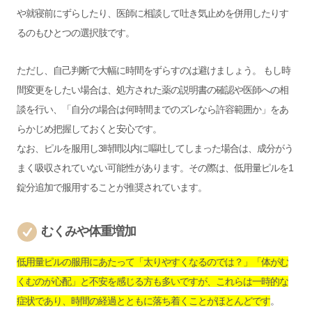
や就寝前にずらしたり、医師に相談して吐き気止めを併用したりす
るのもひとつの選択肢です。
ただし、自己判断で大幅に時間をずらすのは避けましょう。 もし時
間変更をしたい場合は、処方された薬の説明書の確認や医師への相
談を行い、「自分の場合は何時間までのズレなら許容範囲か」をあ
らかじめ把握しておくと安心です。
なお、ピルを服用し3時間以内に嘔吐してしまった場合は、成分がう
まく吸収されていない可能性があります。その際は、低用量ピルを1
錠分追加で服用することが推奨されています。
むくみや体重増加
低用量ピルの服用にあたって「太りやすくなるのでは？」「体がむ
くむのが心配」と不安を感じる方も多いですが、これらは一時的な
症状であり、時間の経過とともに落ち着くことがほとんどです
。