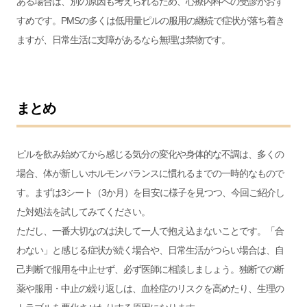
ある場合は、別の原因も考えられるため、心療内科への受診がおす
すめです。PMSの多くは低用量ピルの服用の継続で症状が落ち着き
ますが、日常生活に支障があるなら無理は禁物です。
まとめ
ピルを飲み始めてから感じる気分の変化や身体的な不調は、多くの
場合、体が新しいホルモンバランスに慣れるまでの一時的なもので
す。まずは3シート（3か月）を目安に様子を見つつ、今回ご紹介し
た対処法を試してみてください。
ただし、一番大切なのは決して一人で抱え込まないことです。「合
わない」と感じる症状が続く場合や、日常生活がつらい場合は、自
己判断で服用を中止せず、必ず医師に相談しましょう。独断での断
薬や服用・中止の繰り返しは、血栓症のリスクを高めたり、生理の