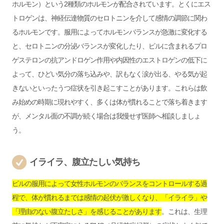
ホルモン）という2種類のホルモンが配合されています。とくにエス
トロゲンは、神経伝達物質のセロトニンを介して感情の調節に関わ
るホルモンです。服用によってホルモンバランスが急激に変化する
と、セロトニンの分泌バランスが変化したり、ピルに含まれるプロ
ゲステロンの抗アンドロゲン作用や内因性のエストロゲンの低下に
よって、ひどい気分の落ち込みや、訳もなく涙が出る、やる気が起
きないといったうつ症状を引き起こすことがあります。これらは飲
み始めの時期に現れやすく、多くは体が慣れることで落ち着きます
が、メンタル面の不調が続く場合は我慢せず医師へ相談しましょ
う。
イライラ、腹立たしい気持ち
ピルの服用によって女性ホルモンのバランスをコントロールする過
程で、体が慣れるまでは感情の起伏が激しくなり、「イライラ」や
「理由のない腹立たしさ」を感じることがあります
。これは、生理