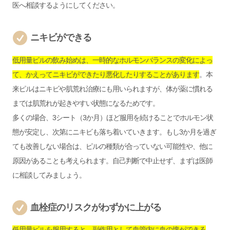
医へ相談するようにしてください。
ニキビができる
低用量ピルの飲み始めは、一時的なホルモンバランスの変化によっ
て、かえってニキビができたり悪化したりすることがあります
。本
来ピルはニキビや肌荒れ治療にも用いられますが、体が薬に慣れる
までは肌荒れが起きやすい状態になるためです。
多くの場合、3シート（3か月）ほど服用を続けることでホルモン状
態が安定し、次第にニキビも落ち着いていきます。もし3か月を過ぎ
ても改善しない場合は、ピルの種類が合っていない可能性や、他に
原因があることも考えられます。自己判断で中止せず、まずは医師
に相談してみましょう。
血栓症のリスクがわずかに上がる
低用量ピルを服用すると、副作用として血管内に血の塊ができる