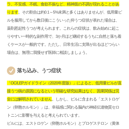
ラ、不安感、不眠、食欲不振など、精神面の不調が現れることがあ
ります
。その割合は約0.1～5%未満と多くはありませんが、低用量ピ
ルを服用してから数日後にこういった抑うつ症状が表れた場合は、
薬剤惹起性うつが考えられます。これらの症状は、飲み始めに起こ
りやすい一時的な副作用で、3か月ほど継続するうちに自然と落ち着
くケースが一般的です。ただし、日常生活に支障が出るほどつらい
場合は、無理に我慢せず医師に相談しましょう。
落ち込み、うつ症状
「
OC/LEPガイドライン（2020年度版）
」によると、低用量ピルが直
接うつ病の原因になるという明確な研究結果はなく、因果関係は完
全には解明されていません
。しかし、ピルに含まれる「エストロゲ
ン（卵胞ホルモン）」は、幸福感に関わる脳内の神経伝達物質セロ
トニンに影響を与えると考えられています。
ピルには、エストロゲン（卵胞ホルモン）とプロゲステロン（黄体