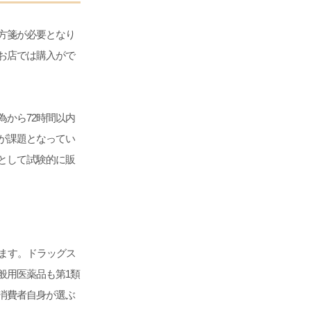
方箋が必要となり
お店では購入がで
から72時間以内
が課題となってい
究として試験的に販
ます。ドラッグス
般用医薬品も第1類
消費者自身が選ぶ