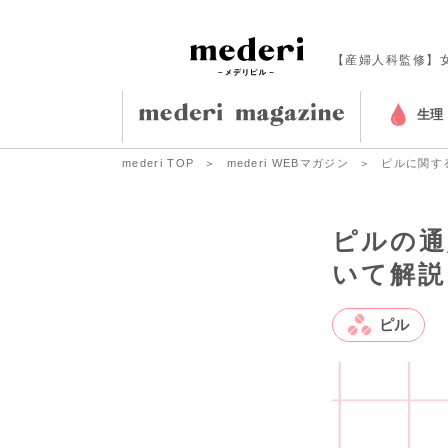
【産婦人科監修】
生理
mederi TOP
mederi WEBマガジン
ピルに関す
ピルの通
いて解説
ピル