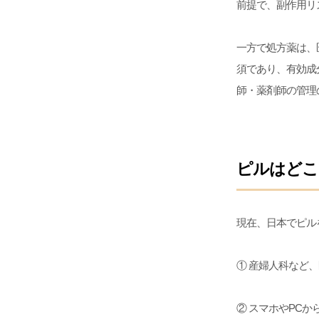
前提で、副作用リ
一方で処方薬は、
須であり、有効成
師・薬剤師の管理
ピルはどこ
現在、日本でピル
① 産婦人科など
② スマホやPC