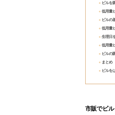
ピルを
低用量
ピルの
低用量
生理日
低用量
ピルの
まとめ
ピルを
市販でピル