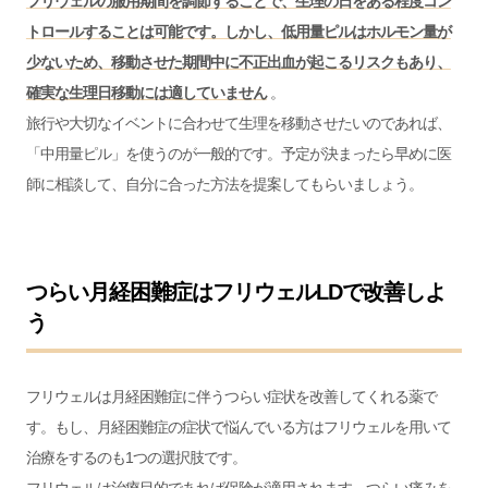
フリウェルの服用期間を調節することで、生理の日をある程度コン
トロールすることは可能です。しかし、低用量ピルはホルモン量が
少ないため、移動させた期間中に不正出血が起こるリスクもあり、
確実な生理日移動には適していません
。
旅行や大切なイベントに合わせて生理を移動させたいのであれば、
「中用量ピル」を使うのが一般的です。予定が決まったら早めに医
師に相談して、自分に合った方法を提案してもらいましょう。
つらい月経困難症はフリウェルLDで改善しよ
う
フリウェルは月経困難症に伴うつらい症状を改善してくれる薬で
す。もし、月経困難症の症状で悩んでいる方はフリウェルを用いて
治療をするのも1つの選択肢です。
フリウェルは治療目的であれば保険が適用されます。つらい痛みを