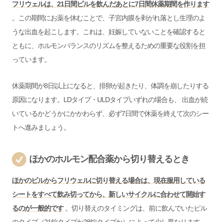
フリウェルは、21日間ピルを飲んだあとに7日間休薬期間を作ります
。この期間にお薬を休むことで、子宮内膜を剥がれ落とし生理のよ
うな出血を起こします。これは、妊娠していないことを確認すると
ともに、ホルモンバランスのリズムを整えるための重要な役割を担
っています。
休薬期間が8日以上になると、排卵が起きたり、体調を崩したりする
原因になります。LDタイプ・ULDタイプいずれの場合も、 出血が続
いているかどうかにかかわらず、必ず7日間で休薬を終えて次のシー
トへ進みましょう。
ほかのホルモン配合薬から切り替えるとき
ほかのピルからフリウェルに切り替える場合は、現在服用している
シートをすべて飲み切ってから、新しいサイクルに合わせて開始す
るのが一般的です
。切り替えのタイミングは、前に飲んでいたピル