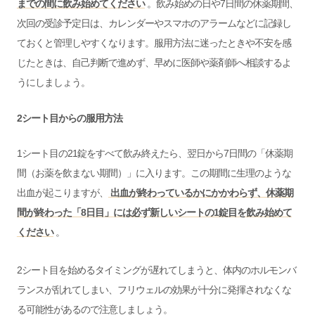
までの間に飲み始めてください
。飲み始めの日や7日間の休薬期間、
次回の受診予定日は、カレンダーやスマホのアラームなどに記録し
ておくと管理しやすくなります。服用方法に迷ったときや不安を感
じたときは、自己判断で進めず、早めに医師や薬剤師へ相談するよ
うにしましょう。
2シート目からの服用方法
1シート目の21錠をすべて飲み終えたら、翌日から7日間の「休薬期
間（お薬を飲まない期間）」に入ります。この期間に生理のような
出血が起こりますが、
出血が終わっているかにかかわらず、休薬期
間が終わった「8日目」には必ず新しいシートの1錠目を飲み始めて
ください
。
2シート目を始めるタイミングが遅れてしまうと、体内のホルモンバ
ランスが乱れてしまい、フリウェルの効果が十分に発揮されなくな
る可能性があるので注意しましょう。