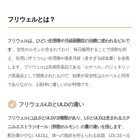
フリウェルとは？
フリウェルは、ひどい生理痛や月経困難症の治療に使われるピルで
す
。女性ホルモンが含まれており、毎日服用することで排卵を抑
え、生理に伴うつらい生理痛や過多月経（多すぎる経血量）を改善
します。フリウェルは先発医薬品である「ルナベル」のジェネリッ
ク医薬品として開発されたもので、効果や安全性はルナベルと同等
でありながら、お財布に優しいのが特徴です。
フリウェルLDとULDの違い
フリウェルにはLDとULDの2種類があり、LDとULDは含まれるエチ
ニルエストラジオール（卵胞ホルモン）の量の違いを指します
。
配合量が少ないULDは、体への負担を抑えられる反面、LDに比べる