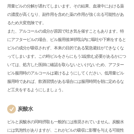
用量ピルの分解が遅れてしまいます。その結果、血液中における薬
の濃度が高くなり、副作用を含めた薬の作用が強く出る可能性があ
るため大変危険です。
また、アルコールの成分が原因で吐き気を催すこともあります。特
にアフターピルの場合、ピル服用後3時間以内に嘔吐や下痢をすると
ピルの成分が吸収されず、本来の目的である緊急避妊ができなくな
ってしまいます。この時ピルをさらにもう1錠飲む必要があるかにつ
いては、処方した医師に確認を取らないといけないため、アフター
ピル服用時のアルコールは避けるようにしてください。低用量ピル
服用時であれば、飲酒習慣がある場合には服用時間を朝に定めるな
ど工夫をするようにしましょう。
炭酸水
ピルと炭酸水の同時摂取も一般的には推奨されていません。炭酸水
には気泡性がありますが、これがピルの吸収に影響を与える可能性