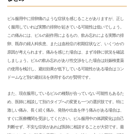
ピル服用中に排卵痛のような症状を感じることがありますが、正し
く服用していれば実際の排卵が起きている可能性は低いでしょう。
この痛みには、ピルの副作用によるもの、飲み忘れによる実際の排
卵、既存の婦人科疾患、または血栓症の初期症状など、いくつかの
原因が考えられます。痛みを感じた場合は、まず冷静に状況を確認
しましょう。ピルの飲み忘れがあり性交渉をした場合は妊娠検査薬
の使用を検討し、避妊効果が低下している可能性がある場合はコン
ドームなど別の避妊法を併用するのが賢明です。
また、現在服用しているピルの種類が合っていない可能性もあるた
め、医師に相談して別のタイプへの変更も一つの選択肢です。特に
激しい痛み、長く続く痛み、発熱や出血を伴う痛みがある場合は、
すぐに医療機関を受診してください。ピル服用中の体調変化は自己
判断せず、不安な症状があれば医師に相談することが大切です。最