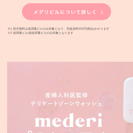
※1 初月無料は低用量ピルのみ対象となり、別途送料550円(税込)かかります
※2 低用量ピル/超低用量ピルのみ対象となります