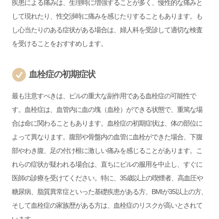
疾患による痛みは、生理時に増強することが多く、慢性的な痛みと
して現れたり、性交渉時に痛みを感じたりすることもあります。も
し心当たりのある症状がある場合は、婦人科を受診して適切な検査
を受けることをおすすめします。
血栓症の初期症状
最も注意すべきは、ピルの重大な副作用である血栓症の可能性で
す。血栓症は、血管内に血の塊（血栓）ができる状態で、重篤な場
合は命に関わることもあります。血栓症の初期症状は、体の部位に
よって異なります。腹部や骨盤内の血管に血栓ができた場合、下腹
部やわき腹、足の付け根に激しい痛みを感じることがあります。こ
れらの症状が疑われる場合は、直ちにピルの服用を中止し、すぐに
医師の診療を受けてください。特に、35歳以上の喫煙者、高血圧や
糖尿病、脂質異常症といった基礎疾患がある方、BMIが35以上の方、
そして血栓症の家族歴がある方は、血栓症のリスクが高いとされて
います。