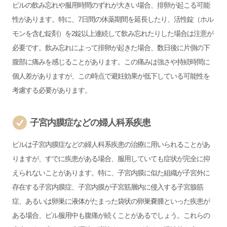
ピルの飲み忘れや服用時間のずれが大きい場合、排卵が起こる可能
性があります。特に、7日間の休薬期間を延長したり、活性錠（ホル
モンを含む錠剤）を2錠以上連続して飲み忘れたりした場合は注意が
必要です。飲み忘れによって排卵が起きた場合、数日後に片側の下
腹部に痛みを感じることがあります。この痛みは強さや持続時間に
個人差がありますが、この時点で避妊効果が低下している可能性を
考慮する必要があります。
子宮内膜症などの婦人科系疾患
ピルは子宮内膜症などの婦人科系疾患の治療に用いられることがあ
りますが、すでに疾患がある場合、服用していても症状が完全に抑
えられないことがあります。特に、子宮内膜に似た組織が子宮外に
存在する子宮内膜症、子宮内膜が子宮筋層内に侵入する子宮腺筋
症、あるいは卵巣に液体がたまった袋状の卵巣嚢腫といった疾患が
ある場合、ピル服用中も腹痛が続くことがあるでしょう。これらの