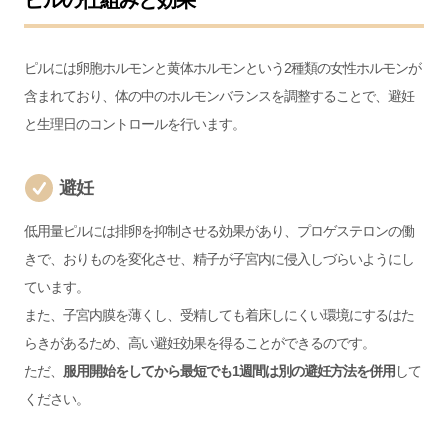
ピルの仕組みと効果
ピルには卵胞ホルモンと黄体ホルモンという2種類の女性ホルモンが
含まれており、体の中のホルモンバランスを調整することで、避妊
と生理日のコントロールを行います。
避妊
低用量ピルには排卵を抑制させる効果があり、プロゲステロンの働
きで、おりものを変化させ、精子が子宮内に侵入しづらいようにし
ています。
また、子宮内膜を薄くし、受精しても着床しにくい環境にするはた
らきがあるため、高い避妊効果を得ることができるのです。
ただ、
服用開始をしてから最短でも1週間は別の避妊方法を併用
して
ください。