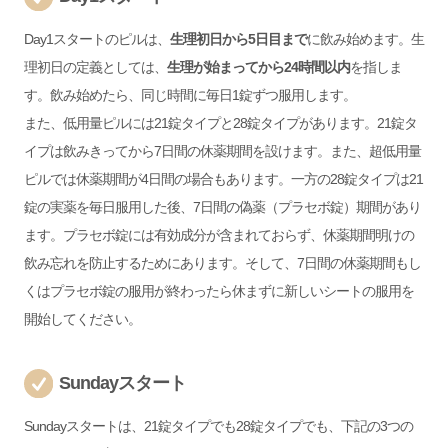
Day1スタートのピルは、
生理初日から5日目まで
に飲み始めます。生
理初日の定義としては、
生理が始まってから24時間以内
を指しま
す。飲み始めたら、同じ時間に毎日1錠ずつ服用します。
また、低用量ピルには21錠タイプと28錠タイプがあります。21錠タ
イプは飲みきってから7日間の休薬期間を設けます。また、超低用量
ピルでは休薬期間が4日間の場合もあります。一方の28錠タイプは21
錠の実薬を毎日服用した後、7日間の偽薬（プラセボ錠）期間があり
ます。プラセボ錠には有効成分が含まれておらず、休薬期間明けの
飲み忘れを防止するためにあります。そして、7日間の休薬期間もし
くはプラセボ錠の服用が終わったら休まずに新しいシートの服用を
開始してください。
Sundayスタート
Sundayスタートは、21錠タイプでも28錠タイプでも、下記の3つの