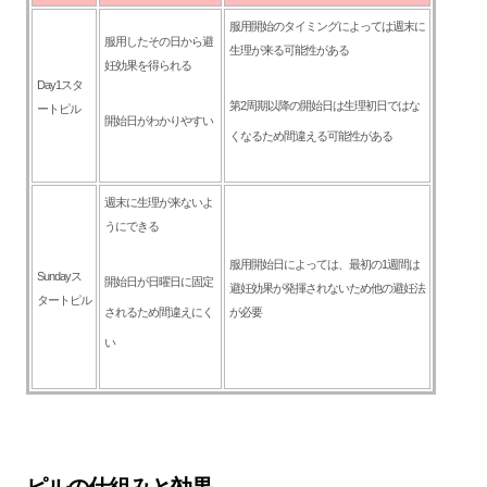
服用開始のタイミングによっては週末に
服用したその日から避
生理が来る可能性がある
妊効果を得られる
Day1スタ
第2周期以降の開始日は生理初日ではな
ートピル
開始日がわかりやすい
くなるため間違える可能性がある
週末に生理が来ないよ
うにできる
服用開始日によっては、最初の1週間は
Sundayス
開始日が日曜日に固定
避妊効果が発揮されないため他の避妊法
タートピル
されるため間違えにく
が必要
い