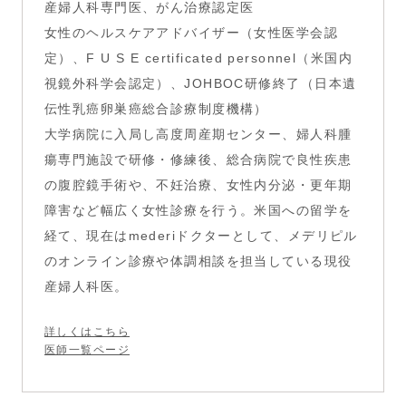
産婦人科専門医、がん治療認定医
女性のヘルスケアアドバイザー（女性医学会認
定）、F U S E certificated personnel（米国内
視鏡外科学会認定）、JOHBOC研修終了（日本遺
伝性乳癌卵巣癌総合診療制度機構）
大学病院に入局し高度周産期センター、婦人科腫
瘍専門施設で研修・修練後、総合病院で良性疾患
の腹腔鏡手術や、不妊治療、女性内分泌・更年期
障害など幅広く女性診療を行う。米国への留学を
経て、現在はmederiドクターとして、メデリピル
のオンライン診療や体調相談を担当している現役
産婦人科医。
詳しくはこちら
医師一覧ページ