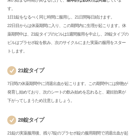
果の始まる時期が異なるだけで、
基本的な飲み方は共通
していま
す。
1日1錠をなるべく同じ時間に服用し、21日間毎日続けます。
22日目からは休薬期間に入り、この期間内に生理が起こります。休
薬期間中は、21錠タイプのピルは1週間服用を中止し、28錠タイプの
ピルはプラセボ錠を飲み、次のサイクルにまた実薬の服用をスター
トします。
21錠タイプ
7日間の休薬期間中に消退出血が起こります。この期間中には卵胞が
発育し始めており、次のシートの飲み始めを忘れると、避妊効果が
下がってしまうため注意しましょう。
28錠タイプ
21錠の実薬服用後、残り7錠のプラセボ錠の服用期間で消退出血が起