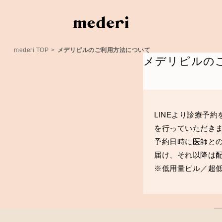
mederi TOP
>
メデリピルのご利用方法について
メデリピルの
LINEより診療予
を行っていただき
予約日時に医師と
届け、それ以降は
※低
用量ピル／超