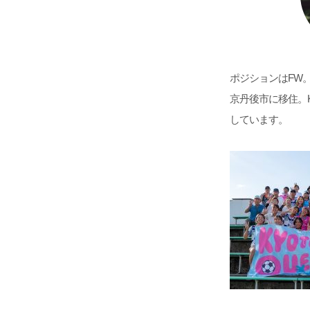
ポジションはFW
京丹後市に移住。K
しています。