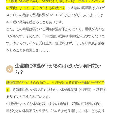
生理前に体温が上昇し、体がだるく感じるのは、ホルモンバランス
の変化によって、多くみられる症状です
。排卵後の高温期はプロゲ
ステロンの働きで基礎体温が0.3～0.6℃ほど上がり、人によっては
37℃近い微熱を感じることもあります。
また、この時期は寝ている間も体温が下がりにくく、睡眠が浅くな
りがちです。そのため、日中に強い眠気や倦怠感が出やすくなりま
す。体からのサインと受け止め、無理をせず、しっかり休息と栄養
をとることを意識しましょう。
生理前に体温が下がるのはだいたい何日前か
ら？
基礎体温が下がり始めるのは、生理が始まる直前〜当日が一般的で
す
。約2週間続いた高温期が終わり、体が低温期（生理期）へ移行す
るサインと考えられています。
生理が始まっても体温が高いままの場合は、妊娠の可能性のほか、
風邪などの体調不良や生活リズムの乱れが影響していることもあり