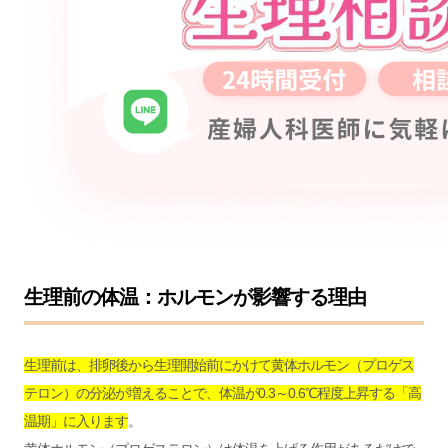
生理前の体温：ホルモンが影響する理由
生理前は、排卵後から生理開始前にかけて黄体ホルモン（プロゲス
テロン）の分泌が増えることで、体温が0.3～0.6℃程度上昇する「高
温期」に入ります
。