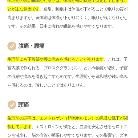
生理前の強い眠気やだるさは、体温が高い状態で安定してしまうこ
とが主な原因です
。通常、睡眠中は体温が下がることで眠りの質が
高まりますが、黄体期は体温が下がりにくく、眠りが浅くなりがち
です。その結果、日中に疲れや眠気を感じやすくなります。
腹痛・腰痛
生理前にも下腹部や腰に痛みを感じることがあります
。これは、子
宮内膜で作られる「プロスタグランジン」という物質が増え、子宮
の収縮や痛みを引き起こすためです。生理前から違和感や鈍い痛み
を感じるのは、珍しいことではありません。
頭痛
生理前の頭痛は、エストロゲン（卵胞ホルモン）の急激な低下が関
係しています
。エストロゲンが減ると、血管を安定させるセロトニ
ンも減少し、脳の血管が拡張しやすくなります。その影響で、ズキ