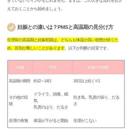
きていないサインかもしれません。まずは、この大きな流れをおさ
えておくことから始めましょう。
妊娠との違いは？PMSと高温期の見分け方
生理前の高温期と妊娠初期は、どちらも体温が高い状態が続くた
め、区別が難しいことがあります
。以下が判断の目安です。
特徴
PMS
妊娠の可能性
高温期の期間
約12～14日
16日以上続く※1
イライラ、頭痛、眠
その他の症
吐き気、乳房の張り、だる
気
状
さ
乳房のはり、だるさ
生理の有無
体温が下がると開始
生理がこない