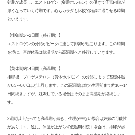
卵胞が成長し、エストロゲン（卵胞ホルモン）の働きで子宮内膜が
厚くなっていく時期です。心もカラダも比較的好調に過ごせる時期
といえます。
【排卵期1〜2日間（移行期）】
エストロゲンの分泌がピークに達して排卵が起こります。この時期
を境に、基礎体温は低温期から高温期へと移行していきます。
【黄体期約14日間（高温期）】
排卵後、プロゲステロン（黄体ホルモン）の分泌によって基礎体温
が0.3～0.6℃ほど上昇します。この高温期は次の生理前まで約10～14
日間続きますが、妊娠している場合はそのまま高温期が継続しま
す。
2週間以上たっても高温期が続き、生理が来ない場合は妊娠の可能性
があります。逆に、体温が上がらず低温期が続く場合は、排卵が起