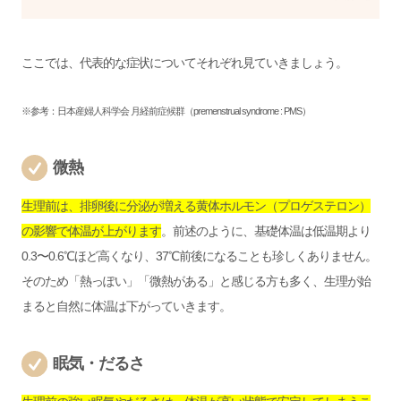
ここでは、代表的な症状についてそれぞれ見ていきましょう。
※参考：
日本産婦人科学会 月経前症候群（premenstrual syndrome : PMS）
微熱
生理前は、排卵後に分泌が増える黄体ホルモン（プロゲステロン）
の影響で体温が上がります
。前述のように、基礎体温は低温期より
0.3〜0.6℃ほど高くなり、37℃前後になることも珍しくありません。
そのため「熱っぽい」「微熱がある」と感じる方も多く、生理が始
まると自然に体温は下がっていきます。
眠気・だるさ