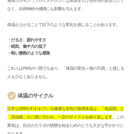
黄体ホルモン（プロゲステロン）は体温を上げる作用があるだけで
なく、自律神経や感情にも影響を与えます。
体温が上がることで以下のような変化を感じることがあります。
・だるさ、疲れやすさ
・眠気、集中力の低下
・軽い微熱のような感覚
これらはPMSの一因でもあり、「体温の変化＝体の不調」と感じる
人も少なくありません。
体温のサイクル
正常な排卵が行われている健康な女性の基礎体温は、「低温期」と
「高温期」の二相に分かれ、一定のサイクルを繰り返します
。この
変化は、自分のカラダの状態を知るためのとても大きな手がかりに
なります。