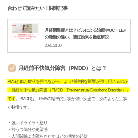
合わせて読みたい！関連記事
月経困難症とは？ピルによる治療やOC・LEP
の種類の違い、避妊効果を徹底解説
2025.10.30
月経前不快気分障害（PMDD）とは？
PMSと似た症状を持ちながら、より精神的な影響が強く現れるのが
「月経前不快気分障害（PMDD：Premenstrual Dysphoric Disorder）」
です
。PMDDは、PMSの精神的症状が強い疾患で、次のような症状
が特徴です。
・強いイライラ・怒り
・抑うつ気分や絶望感
・人間関係に支障をきたすほどの感情の起伏