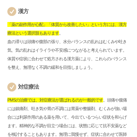
漢方
「薬の副作用が心配」「体質から改善したい」という方には、漢方
療法という選択肢もあります
。
血の滞りは頭痛や腹部の張り、水分バランスの乱れはむくみや吐き
気、気の乱れはイライラや不安感につながると考えられています。
体質や症状に合わせて処方される漢方薬により、これらのバランス
を整え、無理なく不調の緩和を目指しましょう。
対症療法
PMSの治療では、対症療法が選ばれるのが一般的です
。頭痛や腹痛
には鎮痛剤、吐き気や胃の不調には胃薬や整腸剤、むくみが強い場
合には利尿作用のある薬を用いて、今出ているつらい症状を和らげ
ます。精神的な不調が目立つ場合には、状態に応じて抗不安薬など
を検討することもあります。無理に我慢せず、症状に合わせて医師