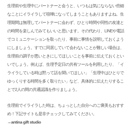
生理前や生理中にパートナーと会うと、いつもは気にならない些細
なことにイライラして喧嘩になってしまうこともありますよね。生
理期間は無理してパートナーに会わず、ひとり時間や同性の友達と
の時間を楽しんでみてもいいと思います。
その代わり、LINEや電話
でコミュニケーションを取ったり、事前に事情を説明しておくよう
にしましょう。すでに同居していて会わないことが難しい場合は、
生理前の調子が悪いときにしてほしいことを事前に伝えておくとい
いでしょう。例えば、生理予定日の共有ツールを利用したり、「イ
ライラしている時は黙って話を聞いてほしい」「生理中はひとりで
ゆっくりする時間を多く取りたい」など、具体的に伝えたりするこ
とで2人の間の共通認識を作りましょう。
生理前でイライラした時は、ちょっとした自分へのご褒美もおすす
め！下記サイトも是非チェックしてみてください。
→
antina gift studio