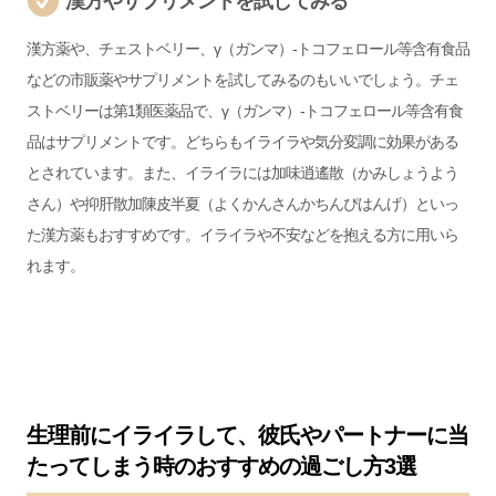
漢方やサプリメントを試してみる
漢方薬や、チェストベリー、γ（ガンマ）-トコフェロール等含有食品
などの市販薬やサプリメントを試してみるのもいいでしょう。チェ
ストベリーは第1類医薬品で、γ（ガンマ）-トコフェロール等含有食
品はサプリメントです。どちらもイライラや気分変調に効果がある
とされています。また、イライラには加味逍遙散（かみしょうよう
さん）や抑肝散加陳皮半夏（よくかんさんかちんぴはんげ）といっ
た漢方薬もおすすめです。イライラや不安などを抱える方に用いら
れます。
生理前にイライラして、彼氏やパートナーに当
たってしまう時のおすすめの過ごし方3選