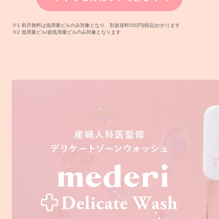
※1 初月無料は低用量ピルのみ対象となり、別途送料550円(税込)かかります
※2 低用量ピル/超低用量ピルのみ対象となります