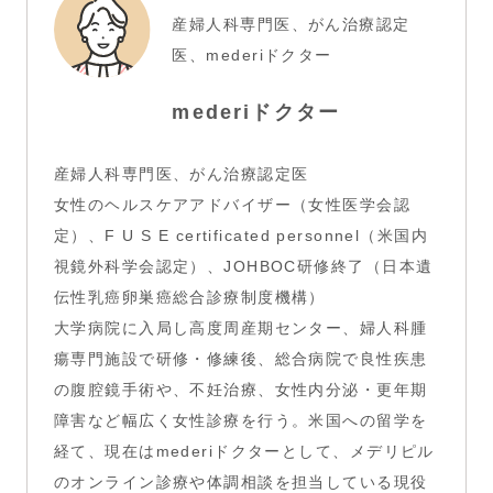
産婦人科専門医、がん治療認定
医、mederiドクター
mederiドクター
産婦人科専門医、がん治療認定医
女性のヘルスケアアドバイザー（女性医学会認
定）、F U S E certificated personnel（米国内
視鏡外科学会認定）、JOHBOC研修終了（日本遺
伝性乳癌卵巣癌総合診療制度機構）
大学病院に入局し高度周産期センター、婦人科腫
瘍専門施設で研修・修練後、総合病院で良性疾患
の腹腔鏡手術や、不妊治療、女性内分泌・更年期
障害など幅広く女性診療を行う。米国への留学を
経て、現在はmederiドクターとして、メデリピル
のオンライン診療や体調相談を担当している現役