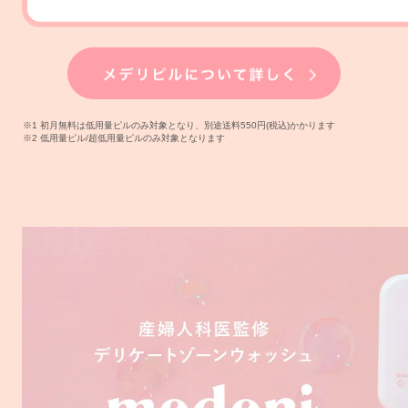
※1 初月無料は低用量ピルのみ対象となり、別途送料550円(税込)かかります
※2 低用量ピル/超低用量ピルのみ対象となります