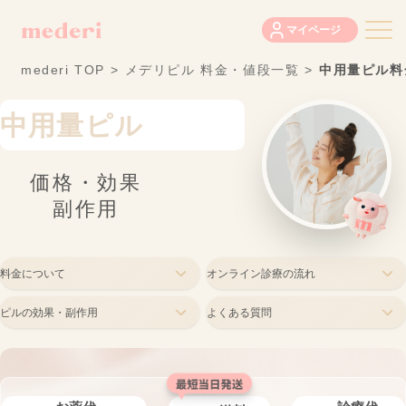
マイページ
mederi TOP
>
メデリピル 料金・値段一覧
>
中用量ピル料
中用量ピル
価格・効果
副作用
料金について
オンライン診療の流れ
ピルの効果・副作用
よくある質問