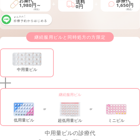
お薬代
診療代
送料
1,980円～
1,650円
0円
（税込）
（税込）
継続服用ピルと同時処方の方限定
中用量ピル
継続服用ピル
低用量ピル
超低用量ピル
ミニピル
中用量ピルの診療代