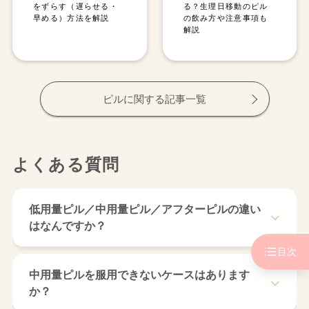
をずらす（遅らせる・
る？生理日移動のピル
早める）方法を解説
の飲み方や注意事項も
解説
ピルに関する記事一覧
よくある質問
低用量ピル／中用量ピル／アフターピルの違い
はなんですか？
目次
低用量、中用量の違いはホルモン含有量の違いです。アフ
ターピルとは性交後にのむもので、緊急避妊薬のことで
中用量ピルを服用できないケースはあります
す。
か？
■低用量ピル