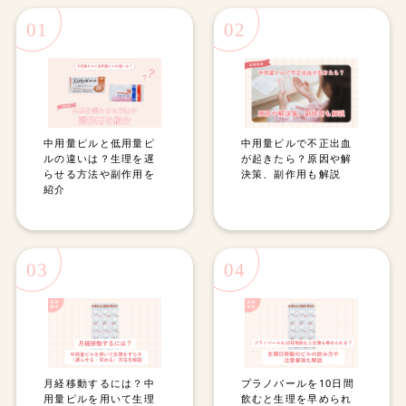
01
02
中用量ピルと低用量ピ
中用量ピルで不正出血
ルの違いは？生理を遅
が起きたら？原因や解
らせる方法や副作用を
決策、副作用も解説
紹介
03
04
月経移動するには？中
プラノバールを10日間
用量ピルを用いて生理
飲むと生理を早められ