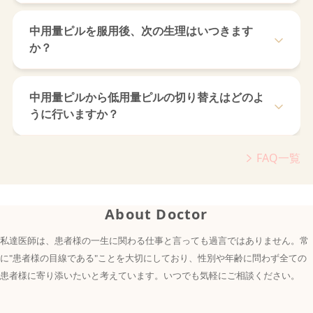
以下条件に当てはまる方にはリスクを考え、本サービスで
卵胞ホルモンの量が少ないピルです。月経困難症などの治
は処方を行っておりません
療目的で使われる場合もありますが、本来は避妊目的で使
中用量ピルを服用後、次の生理はいつきます
われています。低用量ピルのメリットは薬量を必要最小限
か？
・「妊娠中」「妊娠の可能性がある」「授乳中」である
に抑えられること、デメリットはのみ忘れに弱いことで
・低用量ピル・女性ホルモンでアレルギーが出たことがあ
す。最近では、卵胞ホルモンの量をさらに少なくした超低
移動させた生理日から数えたいつもの周期で生理が来ると
る
用量ピルもあります。
言われています。
・高血圧と診断された
中用量ピルから低用量ピルの切り替えはどのよ
※個人差があります
・過去、妊娠中に「黄疸」「ヘルペス」「持続性掻痒症」
うに行いますか？
■中用量ピル
と診断されたことがある
低用量ピルと比べて卵胞ホルモンの量が多く含まれていま
・35歳以上で1日あたり15本以上喫煙する
中用量ピルの服用終了後の生理が始まった日から、低用量
す。薬量は増えますが、のみ忘れに強いというメリットが
・過去1ヶ月以内に出産経験あり
ピルの内服を新しいシートの1錠目から開始してくださ
FAQ一覧
あります。現在、避妊目的では低用量ピルが主流となって
・過去2週間以内に手術を受けた、または今後1ヶ月以内
い。
おり、中用量ピルは女性ホルモンに関わる病気の治療に使
に手術の予定がある
われることが多くなっています。
・前兆のある片頭痛がある
About Doctor
・現在、セントジョーンズワート＜セイヨウオトギリソウ
■アフターピル
＞を内服している
性交後から避妊が可能な薬です。避妊を行えなかったり失
私達医師は、患者様の一生に関わる仕事と言っても過言ではありません。常
敗したりした場合、性交後に服用することで妊娠の成立を
に"患者様の目線である"ことを大切にしており、性別や年齢に問わず全ての
阻止します。性交から服用までの期間が短いほど避妊率が
高まるため、より早く服用することが重要です。
患者様に寄り添いたいと考えています。いつでも気軽にご相談ください。