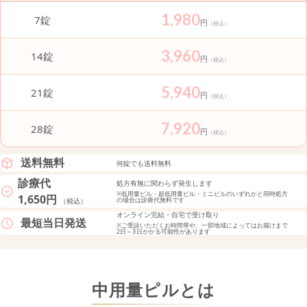
1,980
7錠
円
（税込）
3,960
14錠
円
（税込）
5,940
21錠
円
（税込）
7,920
28錠
円
（税込）
送料無料
何錠でも送料無料
診療代
処方有無に関わらず発生します
※低用量ピル・超低用量ピル・ミニピルのいずれかと同時処方
1,650円
の場合は診療代無料です
（税込）
オンライン完結・自宅で受け取り
最短当日発送
※ご受診いただくお時間帯や、一部地域によってはお届けまで
2日～3日かかる可能性があります
中用量ピルとは