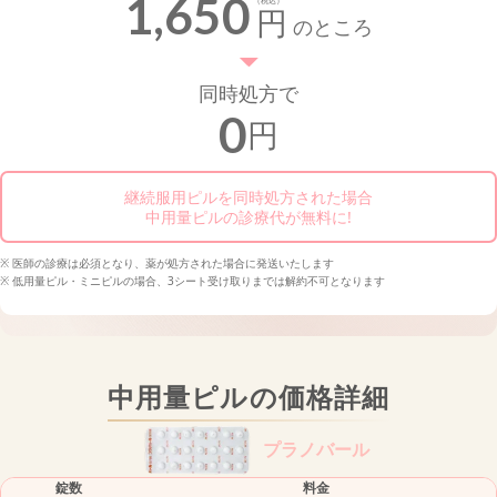
1,650
（税込）
円
のところ
同時処方で
0
円
継続服用ピルを同時処方された場合
中用量ピルの診療代が無料に!
※ 医師の診療は必須となり、薬が処方された場合に発送いたします
※ 低用量ピル・ミニピルの場合、3シート受け取りまでは解約不可となります
中用量ピルの価格詳細
プラノバール
錠数
料金