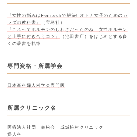
『女性の悩みはFemtechで解決! オトナ女子のためのカ
ラダの教科書』
（宝島社）
『これってホルモンのしわざだったのね 女性ホルモン
と上手に付き合うコツ』
（池田書店）をはじめとする多
くの著書を執筆
専門資格・所属学会
日本産科婦人科学会専門医
所属クリニック名
医療法人社団 鶴松会 成城松村クリニック
婦人科